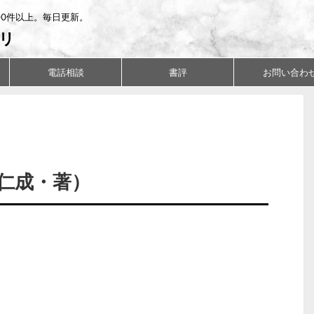
00件以上。毎日更新。
リ
電話相談
書評
お問い合わ
辻仁成・著）