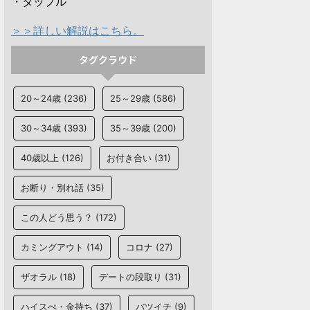
・タップル
＞＞詳しい解説はこちら。
タグクラウド
20～24歳
(236)
25～29歳
(586)
30～34歳
(393)
35～39歳
(200)
40歳以上
(126)
お付き合い
(31)
お断り・別れ話
(35)
この人どう思う？
(172)
カミングアウト
(14)
コロナ
(27)
ザオラル
(18)
デートの段取り
(31)
ハイスぺ・金持ち
(37)
バツイチ
(9)