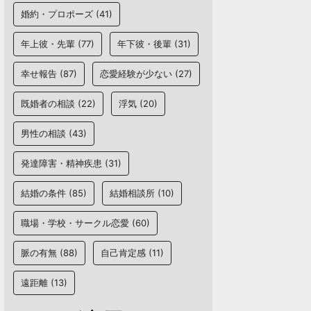
婚約・プロポーズ
(41)
年上彼・先輩
(77)
年下彼・後輩
(31)
幸せ報告
(87)
恋愛経験が少ない
(27)
既婚者の相談
(22)
浮気
(20)
男性の相談
(43)
発達障害・精神疾患
(31)
結婚の条件
(85)
結婚相談所
(10)
職場・学校・サークル恋愛
(60)
脈の有無
(88)
自己肯定感
(11)
遠距離
(13)