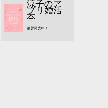
涼子のア
プリ婚活
本
絶賛発売中！