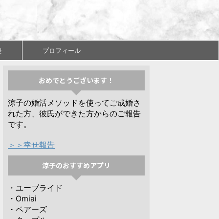
せ
プロフィール
おめでとうございます！
涼子の婚活メソッドを使ってご成婚さ
れた方、彼氏ができた方からのご報告
です。
＞＞幸せ報告
涼子のおすすめアプリ
・ユーブライド
・Omiai
・ペアーズ