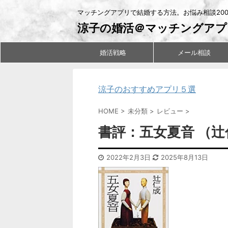
マッチングアプリで結婚する方法。お悩み相談20
涼子の婚活＠マッチングアプ
婚活戦略
メール相談
涼子のおすすめアプリ５選
HOME
>
未分類
>
レビュー
>
書評：五女夏音 （
2022年2月3日
2025年8月13日