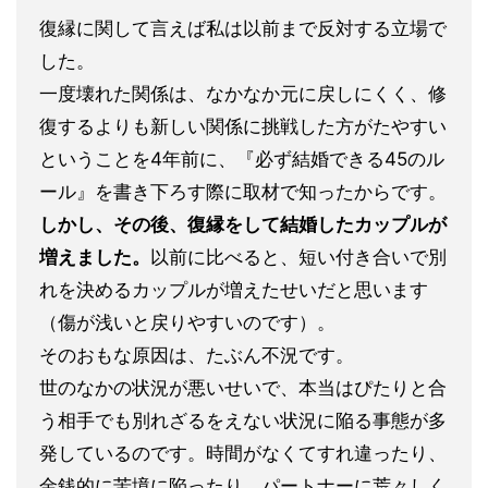
復縁に関して言えば私は以前まで反対する立場で
した。
一度壊れた関係は、なかなか元に戻しにくく、修
復するよりも新しい関
係に挑戦した方がたやすい
ということを4年前に、『必ず結婚できる45の
ル
ール』を書き下ろす際に取材で知ったからです。
しかし、その後、復縁
をして結婚したカップルが
増えました。
以前に比べると、短い付き合い
で別
れを決めるカップルが増えたせいだと思います
（傷が浅いと戻り
やすいのです）。
そのおもな原因は、たぶん不況です。
世のなかの状況が悪いせ
いで、本当はぴたりと合
う相手でも別れざるをえない状況に陥る事態
が多
発しているのです。時間がなくてすれ違ったり、
金銭的に苦境に陥
ったり、パートナーに荒々しく