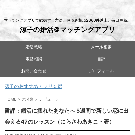
マッチングアプリで結婚する方法。お悩み相談2000件以上。毎日更新。
涼子の婚活＠マッチングアプリ
婚活戦略
メール相談
電話相談
書評
お問い合わせ
プロフィール
涼子のおすすめアプリ５選
HOME
>
未分類
>
レビュー
>
書評：婚活に疲れたあなたへ 5週間で新しい恋に出
会える47のレッスン（にらさわあきこ・著）