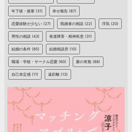
年下彼・後輩
(31)
幸せ報告
(87)
恋愛経験が少ない
(27)
既婚者の相談
(22)
浮気
(20)
男性の相談
(43)
発達障害・精神疾患
(31)
結婚の条件
(85)
結婚相談所
(10)
職場・学校・サークル恋愛
(60)
脈の有無
(88)
自己肯定感
(11)
遠距離
(13)