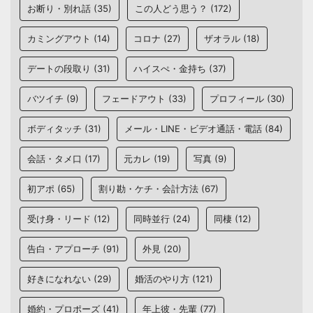
お断り・別れ話
(35)
この人どう思う？
(172)
カミングアウト
(14)
コロナ
(27)
ザオラル
(18)
デートの段取り
(31)
ハイスぺ・金持ち
(37)
バツイチ
(9)
フェードアウト
(33)
プロフィール
(30)
ボディタッチ
(31)
メール・LINE・ビデオ通話・電話
(84)
会話・タメ口
(17)
元カレ
(19)
写真
(9)
初アポ
(65)
割り勘・ケチ・会計方法
(67)
受け身・リード
(12)
同時並行
(24)
同棲
(12)
告白・アプローチ
(91)
外見
(20)
好きになれない
(29)
婚活のやり方
(121)
婚約・プロポーズ
(41)
年上彼・先輩
(77)