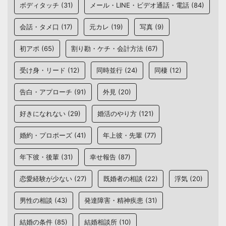
ボディタッチ
(31)
メール・LINE・ビデオ通話・電話
(84)
会話・タメ口
(17)
元カレ
(19)
写真
(9)
初アポ
(65)
割り勘・ケチ・会計方法
(67)
受け身・リード
(12)
同時並行
(24)
同棲
(12)
告白・アプローチ
(91)
外見
(20)
好きになれない
(29)
婚活のやり方
(121)
婚約・プロポーズ
(41)
年上彼・先輩
(77)
年下彼・後輩
(31)
幸せ報告
(87)
恋愛経験が少ない
(27)
既婚者の相談
(22)
浮気
(20)
男性の相談
(43)
発達障害・精神疾患
(31)
結婚の条件
(85)
結婚相談所
(10)