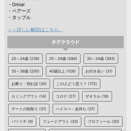
・Omiai
・ペアーズ
・タップル
＞＞詳しい解説はこちら。
タグクラウド
20～24歳
(236)
25～29歳
(586)
30～34歳
(393)
35～39歳
(200)
40歳以上
(126)
お付き合い
(31)
お断り・別れ話
(35)
この人どう思う？
(172)
カミングアウト
(14)
コロナ
(27)
ザオラル
(18)
デートの段取り
(31)
ハイスぺ・金持ち
(37)
バツイチ
(9)
フェードアウト
(33)
プロフィール
(30)