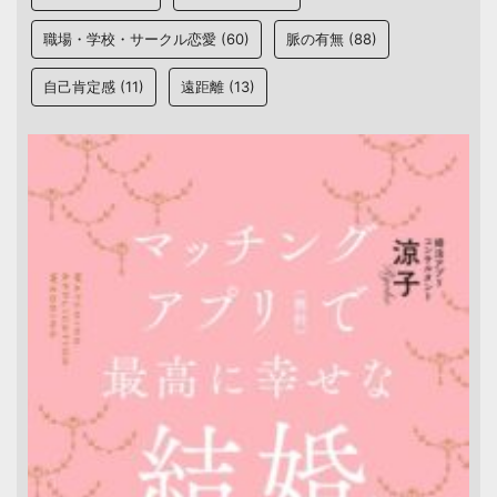
職場・学校・サークル恋愛
(60)
脈の有無
(88)
自己肯定感
(11)
遠距離
(13)