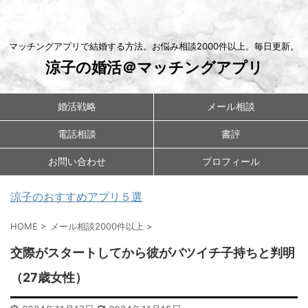
マッチングアプリで結婚する方法。お悩み相談2000件以上。毎日更新。
涼子の婚活＠マッチングアプリ
婚活戦略
メール相談
電話相談
書評
お問い合わせ
プロフィール
涼子のおすすめアプリ５選
HOME
>
メール相談2000件以上
>
交際がスタートしてから彼がバツイチ子持ちと判明
（27歳女性）