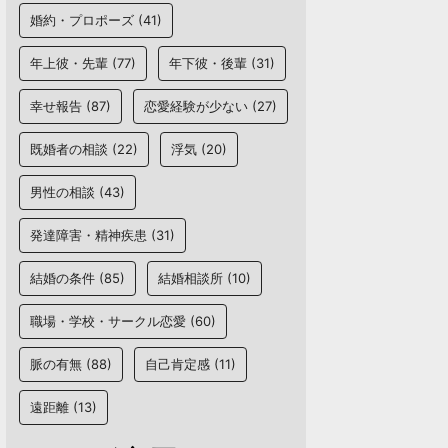
婚約・プロポーズ
(41)
年上彼・先輩
(77)
年下彼・後輩
(31)
幸せ報告
(87)
恋愛経験が少ない
(27)
既婚者の相談
(22)
浮気
(20)
男性の相談
(43)
発達障害・精神疾患
(31)
結婚の条件
(85)
結婚相談所
(10)
職場・学校・サークル恋愛
(60)
脈の有無
(88)
自己肯定感
(11)
遠距離
(13)