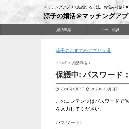
マッチングアプリで結婚する方法。お悩み相談20
涼子の婚活＠マッチングアプ
婚活戦略
メール相談
涼子のおすすめアプリ５選
HOME
>
婚活戦略
>
保護中: パスワー
2000年9月7日
2023年10月5日
このコンテンツはパスワードで保
を入力してください。
パスワード: