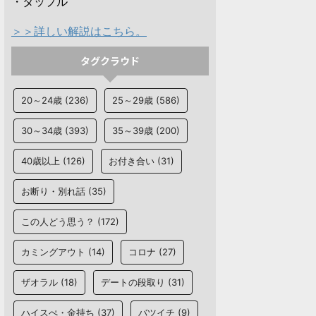
・タップル
＞＞詳しい解説はこちら。
タグクラウド
20～24歳
(236)
25～29歳
(586)
30～34歳
(393)
35～39歳
(200)
40歳以上
(126)
お付き合い
(31)
お断り・別れ話
(35)
この人どう思う？
(172)
カミングアウト
(14)
コロナ
(27)
ザオラル
(18)
デートの段取り
(31)
ハイスぺ・金持ち
(37)
バツイチ
(9)