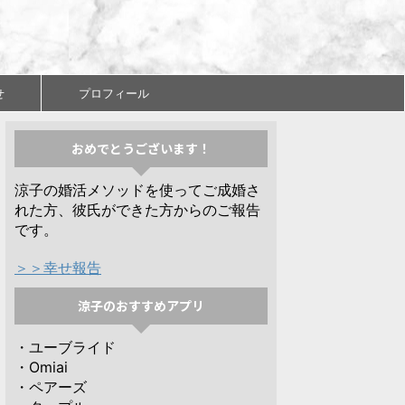
せ
プロフィール
おめでとうございます！
涼子の婚活メソッドを使ってご成婚さ
れた方、彼氏ができた方からのご報告
です。
＞＞幸せ報告
涼子のおすすめアプリ
・ユーブライド
・Omiai
・ペアーズ