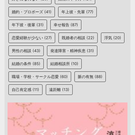
婚約・プロポーズ
(41)
年上彼・先輩
(77)
年下彼・後輩
(31)
幸せ報告
(87)
恋愛経験が少ない
(27)
既婚者の相談
(22)
浮気
(20)
男性の相談
(43)
発達障害・精神疾患
(31)
結婚の条件
(85)
結婚相談所
(10)
職場・学校・サークル恋愛
(60)
脈の有無
(88)
自己肯定感
(11)
遠距離
(13)