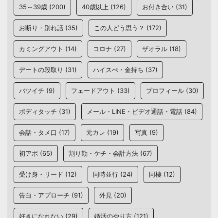
35～39歳
(200)
40歳以上
(126)
お付き合い
(31)
お断り・別れ話
(35)
この人どう思う？
(172)
カミングアウト
(14)
コロナ
(27)
ザオラル
(18)
デートの段取り
(31)
ハイスぺ・金持ち
(37)
バツイチ
(9)
フェードアウト
(33)
プロフィール
(30)
ボディタッチ
(31)
メール・LINE・ビデオ通話・電話
(84)
会話・タメ口
(17)
元カレ
(19)
写真
(9)
初アポ
(65)
割り勘・ケチ・会計方法
(67)
受け身・リード
(12)
同時並行
(24)
同棲
(12)
告白・アプローチ
(91)
外見
(20)
好きになれない
(29)
婚活のやり方
(121)