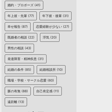
婚約・プロポーズ
(41)
年上彼・先輩
(77)
年下彼・後輩
(31)
幸せ報告
(87)
恋愛経験が少ない
(27)
既婚者の相談
(22)
浮気
(20)
男性の相談
(43)
発達障害・精神疾患
(31)
結婚の条件
(85)
結婚相談所
(10)
職場・学校・サークル恋愛
(60)
脈の有無
(88)
自己肯定感
(11)
遠距離
(13)