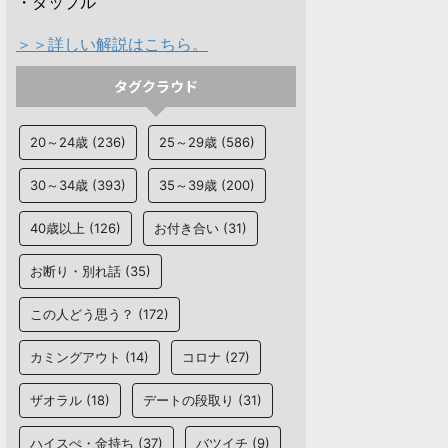
・タップル
＞＞詳しい解説はこちら。
タグクラウド
20～24歳
(236)
25～29歳
(586)
30～34歳
(393)
35～39歳
(200)
40歳以上
(126)
お付き合い
(31)
お断り・別れ話
(35)
この人どう思う？
(172)
カミングアウト
(14)
コロナ
(27)
ザオラル
(18)
デートの段取り
(31)
ハイスぺ・金持ち
(37)
バツイチ
(9)