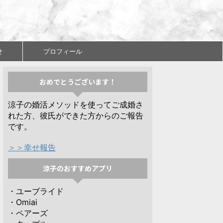
せ
プロフィール
おめでとうございます！
涼子の婚活メソッドを使ってご成婚さ
れた方、彼氏ができた方からのご報告
です。
＞＞幸せ報告
涼子のおすすめアプリ
・ユーブライド
・Omiai
・ペアーズ