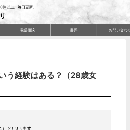
00件以上。毎日更新。
リ
電話相談
書評
お問い合わ
いう経験はある？（28歳女
名）といいます。