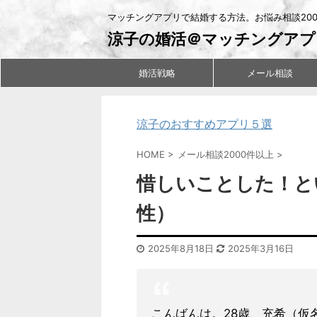
マッチングアプリで結婚する方法。お悩み相談20
涼子の婚活＠マッチングアプ
婚活戦略
メール相談
涼子のおすすめアプリ５選
HOME
>
メール相談2000件以上
>
惜しいことした！と
性）
2025年8月18日
2025年3月16日
こんばんは。28歳、充希（仮