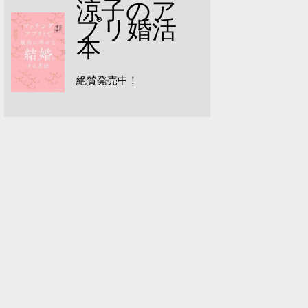
涼子のア
プリ婚活
本
絶賛発売中！