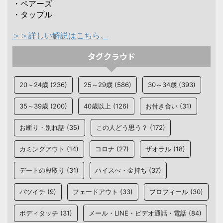
・ペアーズ
・タップル
＞＞詳しい解説はこちら。
タグクラウド
20～24歳
(236)
25～29歳
(586)
30～34歳
(393)
35～39歳
(200)
40歳以上
(126)
お付き合い
(31)
お断り・別れ話
(35)
この人どう思う？
(172)
カミングアウト
(14)
コロナ
(27)
ザオラル
(18)
デートの段取り
(31)
ハイスぺ・金持ち
(37)
バツイチ
(9)
フェードアウト
(33)
プロフィール
(30)
ボディタッチ
(31)
メール・LINE・ビデオ通話・電話
(84)