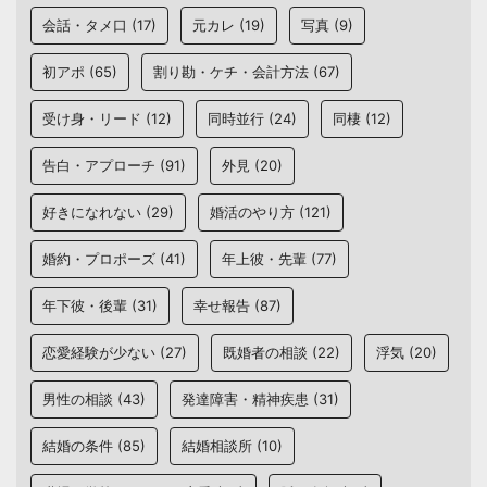
会話・タメ口
(17)
元カレ
(19)
写真
(9)
初アポ
(65)
割り勘・ケチ・会計方法
(67)
受け身・リード
(12)
同時並行
(24)
同棲
(12)
告白・アプローチ
(91)
外見
(20)
好きになれない
(29)
婚活のやり方
(121)
婚約・プロポーズ
(41)
年上彼・先輩
(77)
年下彼・後輩
(31)
幸せ報告
(87)
恋愛経験が少ない
(27)
既婚者の相談
(22)
浮気
(20)
男性の相談
(43)
発達障害・精神疾患
(31)
結婚の条件
(85)
結婚相談所
(10)