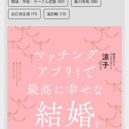
職場・学校・サークル恋愛
(60)
脈の有無
(88)
自己肯定感
(11)
遠距離
(13)