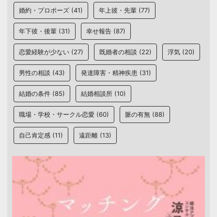
婚約・プロポーズ
(41)
年上彼・先輩
(77)
年下彼・後輩
(31)
幸せ報告
(87)
恋愛経験が少ない
(27)
既婚者の相談
(22)
浮気
(20)
男性の相談
(43)
発達障害・精神疾患
(31)
結婚の条件
(85)
結婚相談所
(10)
職場・学校・サークル恋愛
(60)
脈の有無
(88)
自己肯定感
(11)
遠距離
(13)