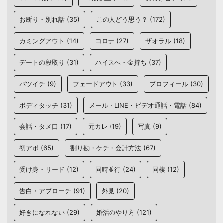
お断り・別れ話
(35)
この人どう思う？
(172)
カミングアウト
(14)
コロナ
(27)
ザオラル
(18)
デートの段取り
(31)
ハイスぺ・金持ち
(37)
バツイチ
(9)
フェードアウト
(33)
プロフィール
(30)
ボディタッチ
(31)
メール・LINE・ビデオ通話・電話
(84)
会話・タメ口
(17)
元カレ
(19)
写真
(9)
初アポ
(65)
割り勘・ケチ・会計方法
(67)
受け身・リード
(12)
同時並行
(24)
同棲
(12)
告白・アプローチ
(91)
外見
(20)
好きになれない
(29)
婚活のやり方
(121)