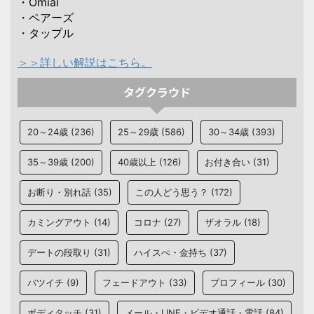
・Omiai
・ペアーズ
・タップル
＞＞詳しい解説はこちら。
タグクラウド
20～24歳
(236)
25～29歳
(586)
30～34歳
(393)
35～39歳
(200)
40歳以上
(126)
お付き合い
(31)
お断り・別れ話
(35)
この人どう思う？
(172)
カミングアウト
(14)
コロナ
(27)
ザオラル
(18)
デートの段取り
(31)
ハイスぺ・金持ち
(37)
バツイチ
(9)
フェードアウト
(33)
プロフィール
(30)
ボディタッチ
(31)
メール・LINE・ビデオ通話・電話
(84)