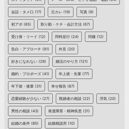
会話・タメ口
(17)
元カレ
(19)
写真
(9)
初アポ
(65)
割り勘・ケチ・会計方法
(67)
受け身・リード
(12)
同時並行
(24)
同棲
(12)
告白・アプローチ
(91)
外見
(20)
好きになれない
(29)
婚活のやり方
(121)
婚約・プロポーズ
(41)
年上彼・先輩
(77)
年下彼・後輩
(31)
幸せ報告
(87)
恋愛経験が少ない
(27)
既婚者の相談
(22)
浮気
(20)
男性の相談
(43)
発達障害・精神疾患
(31)
結婚の条件
(85)
結婚相談所
(10)