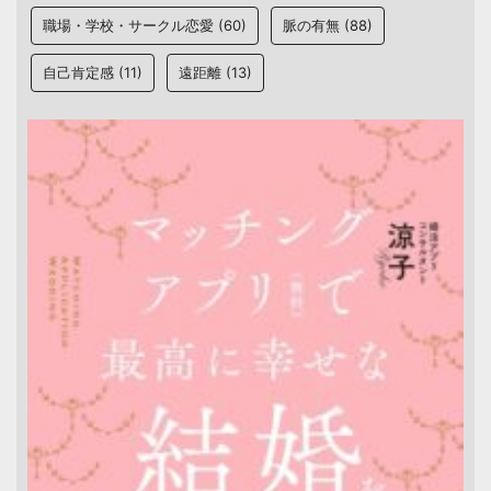
職場・学校・サークル恋愛
(60)
脈の有無
(88)
自己肯定感
(11)
遠距離
(13)