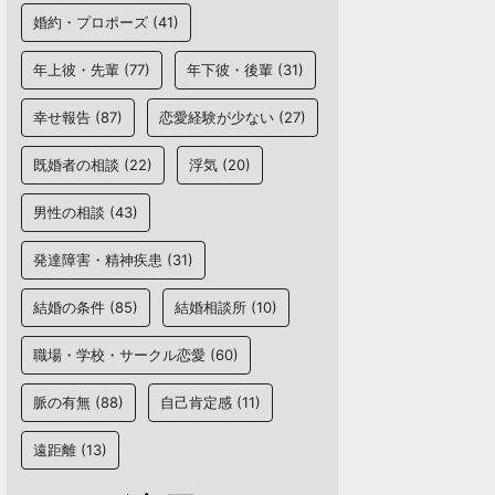
婚約・プロポーズ
(41)
年上彼・先輩
(77)
年下彼・後輩
(31)
幸せ報告
(87)
恋愛経験が少ない
(27)
既婚者の相談
(22)
浮気
(20)
男性の相談
(43)
発達障害・精神疾患
(31)
結婚の条件
(85)
結婚相談所
(10)
職場・学校・サークル恋愛
(60)
脈の有無
(88)
自己肯定感
(11)
遠距離
(13)