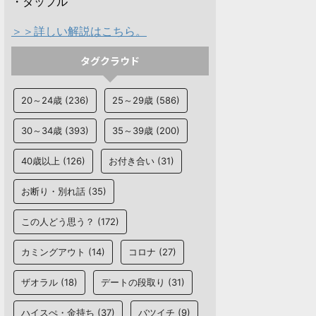
・タップル
＞＞詳しい解説はこちら。
タグクラウド
20～24歳
(236)
25～29歳
(586)
30～34歳
(393)
35～39歳
(200)
40歳以上
(126)
お付き合い
(31)
お断り・別れ話
(35)
この人どう思う？
(172)
カミングアウト
(14)
コロナ
(27)
ザオラル
(18)
デートの段取り
(31)
ハイスぺ・金持ち
(37)
バツイチ
(9)