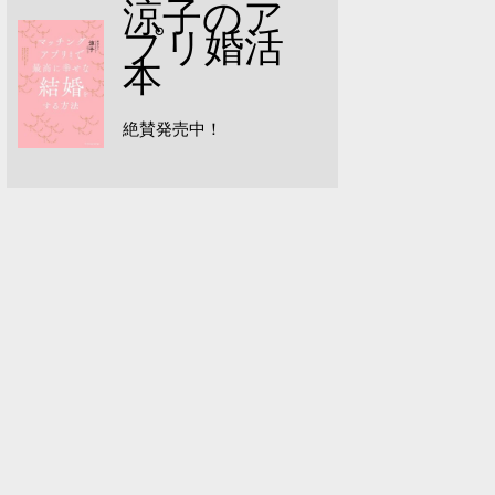
涼子のア
プリ婚活
本
絶賛発売中！