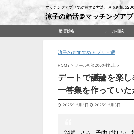
マッチングアプリで結婚する方法。お悩み相談20
涼子の婚活＠マッチングアプ
婚活戦略
メール相談
涼子のおすすめアプリ５選
HOME
>
メール相談2000件以上
>
デートで議論を楽し
一答集を作っていた
2025年2月4日
2025年2月3日
24歳、さち、子供は欲しい、