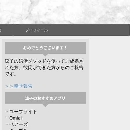
せ
プロフィール
おめでとうございます！
涼子の婚活メソッドを使ってご成婚さ
れた方、彼氏ができた方からのご報告
です。
＞＞幸せ報告
涼子のおすすめアプリ
・ユーブライド
・Omiai
・ペアーズ