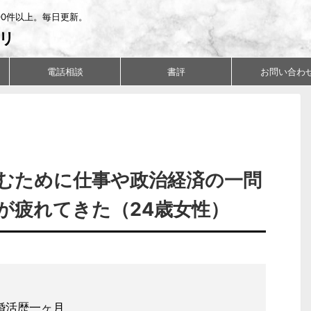
00件以上。毎日更新。
リ
電話相談
書評
お問い合わ
むために仕事や政治経済の一問
が疲れてきた（24歳女性）
婚活歴一ヶ月