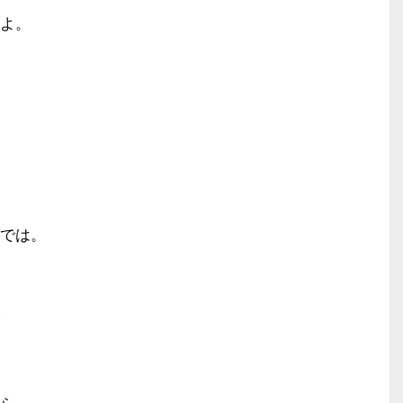
よ。
では。