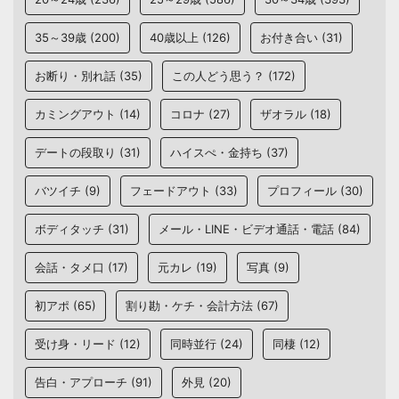
35～39歳
(200)
40歳以上
(126)
お付き合い
(31)
お断り・別れ話
(35)
この人どう思う？
(172)
カミングアウト
(14)
コロナ
(27)
ザオラル
(18)
デートの段取り
(31)
ハイスぺ・金持ち
(37)
バツイチ
(9)
フェードアウト
(33)
プロフィール
(30)
ボディタッチ
(31)
メール・LINE・ビデオ通話・電話
(84)
会話・タメ口
(17)
元カレ
(19)
写真
(9)
初アポ
(65)
割り勘・ケチ・会計方法
(67)
受け身・リード
(12)
同時並行
(24)
同棲
(12)
告白・アプローチ
(91)
外見
(20)