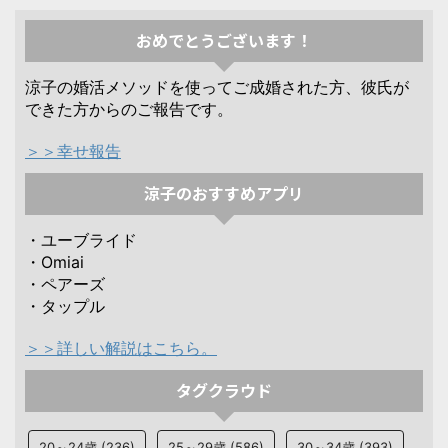
おめでとうございます！
涼子の婚活メソッドを使ってご成婚された方、彼氏が
できた方からのご報告です。
＞＞幸せ報告
涼子のおすすめアプリ
・ユーブライド
・Omiai
・ペアーズ
・タップル
＞＞詳しい解説はこちら。
タグクラウド
20～24歳
(236)
25～29歳
(586)
30～34歳
(393)