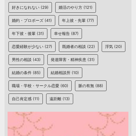
好きになれない
(29)
婚活のやり方
(121)
婚約・プロポーズ
(41)
年上彼・先輩
(77)
年下彼・後輩
(31)
幸せ報告
(87)
恋愛経験が少ない
(27)
既婚者の相談
(22)
浮気
(20)
男性の相談
(43)
発達障害・精神疾患
(31)
結婚の条件
(85)
結婚相談所
(10)
職場・学校・サークル恋愛
(60)
脈の有無
(88)
自己肯定感
(11)
遠距離
(13)