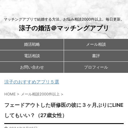
マッチングアプリで結婚する方法。お悩み相談2000件以上。毎日更新。
涼子の婚活＠マッチングアプリ
婚活戦略
メール相談
電話相談
書評
お問い合わせ
プロフィール
涼子のおすすめアプリ５選
HOME
>
メール相談2000件以上
>
フェードアウトした研修医の彼に３ヶ月ぶりにLINE
してもいい？（27歳女性）