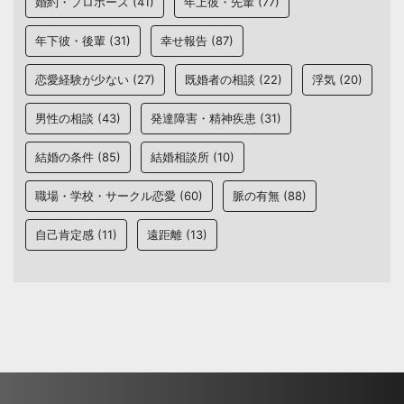
婚約・プロポーズ
(41)
年上彼・先輩
(77)
年下彼・後輩
(31)
幸せ報告
(87)
恋愛経験が少ない
(27)
既婚者の相談
(22)
浮気
(20)
男性の相談
(43)
発達障害・精神疾患
(31)
結婚の条件
(85)
結婚相談所
(10)
職場・学校・サークル恋愛
(60)
脈の有無
(88)
自己肯定感
(11)
遠距離
(13)