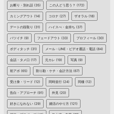
お断り・別れ話
(35)
この人どう思う？
(172)
カミングアウト
(14)
コロナ
(27)
ザオラル
(18)
デートの段取り
(31)
ハイスぺ・金持ち
(37)
バツイチ
(9)
フェードアウト
(33)
プロフィール
(30)
ボディタッチ
(31)
メール・LINE・ビデオ通話・電話
(84)
会話・タメ口
(17)
元カレ
(19)
写真
(9)
初アポ
(65)
割り勘・ケチ・会計方法
(67)
受け身・リード
(12)
同時並行
(24)
同棲
(12)
告白・アプローチ
(91)
外見
(20)
好きになれない
(29)
婚活のやり方
(121)