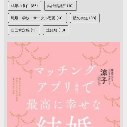
結婚の条件
(85)
結婚相談所
(10)
職場・学校・サークル恋愛
(60)
脈の有無
(88)
自己肯定感
(11)
遠距離
(13)