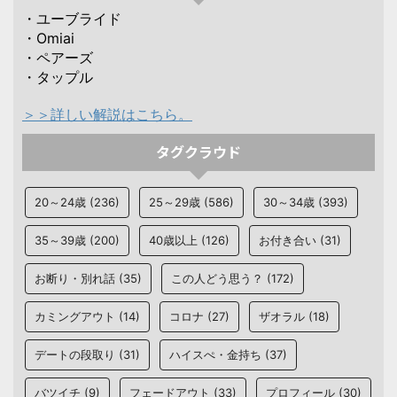
・ユーブライド
・Omiai
・ペアーズ
・タップル
＞＞詳しい解説はこちら。
タグクラウド
20～24歳
(236)
25～29歳
(586)
30～34歳
(393)
35～39歳
(200)
40歳以上
(126)
お付き合い
(31)
お断り・別れ話
(35)
この人どう思う？
(172)
カミングアウト
(14)
コロナ
(27)
ザオラル
(18)
デートの段取り
(31)
ハイスぺ・金持ち
(37)
バツイチ
(9)
フェードアウト
(33)
プロフィール
(30)