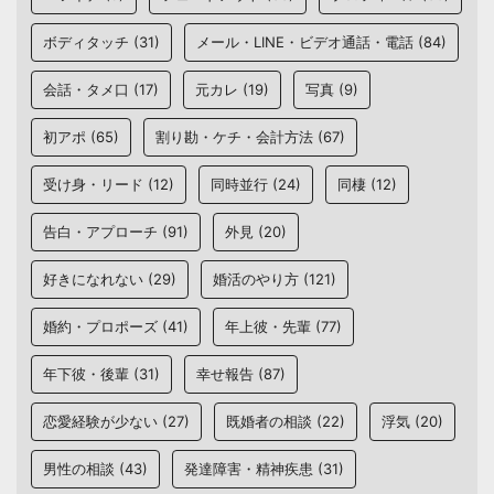
ボディタッチ
(31)
メール・LINE・ビデオ通話・電話
(84)
会話・タメ口
(17)
元カレ
(19)
写真
(9)
初アポ
(65)
割り勘・ケチ・会計方法
(67)
受け身・リード
(12)
同時並行
(24)
同棲
(12)
告白・アプローチ
(91)
外見
(20)
好きになれない
(29)
婚活のやり方
(121)
婚約・プロポーズ
(41)
年上彼・先輩
(77)
年下彼・後輩
(31)
幸せ報告
(87)
恋愛経験が少ない
(27)
既婚者の相談
(22)
浮気
(20)
男性の相談
(43)
発達障害・精神疾患
(31)