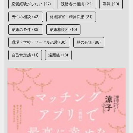
恋愛経験が少ない
(27)
既婚者の相談
(22)
浮気
(20)
男性の相談
(43)
発達障害・精神疾患
(31)
結婚の条件
(85)
結婚相談所
(10)
職場・学校・サークル恋愛
(60)
脈の有無
(88)
自己肯定感
(11)
遠距離
(13)