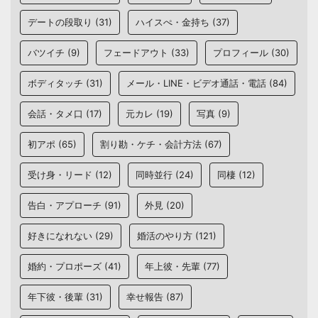
デートの段取り
(31)
ハイスぺ・金持ち
(37)
バツイチ
(9)
フェードアウト
(33)
プロフィール
(30)
ボディタッチ
(31)
メール・LINE・ビデオ通話・電話
(84)
会話・タメ口
(17)
元カレ
(19)
写真
(9)
初アポ
(65)
割り勘・ケチ・会計方法
(67)
受け身・リード
(12)
同時並行
(24)
同棲
(12)
告白・アプローチ
(91)
外見
(20)
好きになれない
(29)
婚活のやり方
(121)
婚約・プロポーズ
(41)
年上彼・先輩
(77)
年下彼・後輩
(31)
幸せ報告
(87)