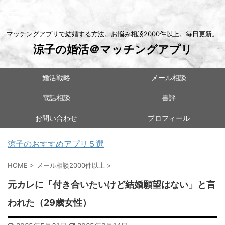
マッチングアプリで結婚する方法。お悩み相談2000件以上。毎日更新。
涼子の婚活＠マッチングアプリ
婚活戦略
メール相談
電話相談
書評
お問い合わせ
プロフィール
涼子のおすすめアプリ５選
HOME
>
メール相談2000件以上
>
元カレに「付き合いたいけど結婚願望はない」と言
われた（29歳女性）