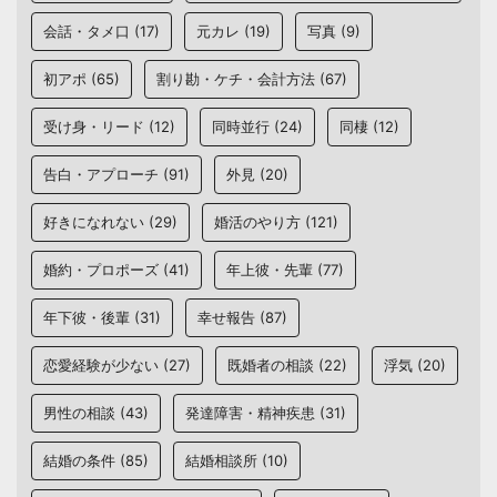
会話・タメ口
(17)
元カレ
(19)
写真
(9)
初アポ
(65)
割り勘・ケチ・会計方法
(67)
受け身・リード
(12)
同時並行
(24)
同棲
(12)
告白・アプローチ
(91)
外見
(20)
好きになれない
(29)
婚活のやり方
(121)
婚約・プロポーズ
(41)
年上彼・先輩
(77)
年下彼・後輩
(31)
幸せ報告
(87)
恋愛経験が少ない
(27)
既婚者の相談
(22)
浮気
(20)
男性の相談
(43)
発達障害・精神疾患
(31)
結婚の条件
(85)
結婚相談所
(10)