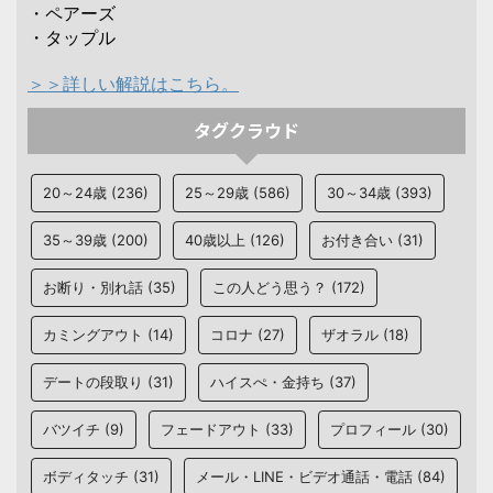
・ペアーズ
・タップル
＞＞詳しい解説はこちら。
タグクラウド
20～24歳
(236)
25～29歳
(586)
30～34歳
(393)
35～39歳
(200)
40歳以上
(126)
お付き合い
(31)
お断り・別れ話
(35)
この人どう思う？
(172)
カミングアウト
(14)
コロナ
(27)
ザオラル
(18)
デートの段取り
(31)
ハイスぺ・金持ち
(37)
バツイチ
(9)
フェードアウト
(33)
プロフィール
(30)
ボディタッチ
(31)
メール・LINE・ビデオ通話・電話
(84)