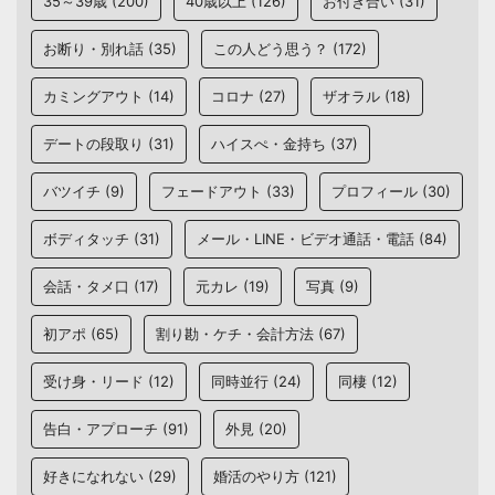
35～39歳
(200)
40歳以上
(126)
お付き合い
(31)
お断り・別れ話
(35)
この人どう思う？
(172)
カミングアウト
(14)
コロナ
(27)
ザオラル
(18)
デートの段取り
(31)
ハイスぺ・金持ち
(37)
バツイチ
(9)
フェードアウト
(33)
プロフィール
(30)
ボディタッチ
(31)
メール・LINE・ビデオ通話・電話
(84)
会話・タメ口
(17)
元カレ
(19)
写真
(9)
初アポ
(65)
割り勘・ケチ・会計方法
(67)
受け身・リード
(12)
同時並行
(24)
同棲
(12)
告白・アプローチ
(91)
外見
(20)
好きになれない
(29)
婚活のやり方
(121)