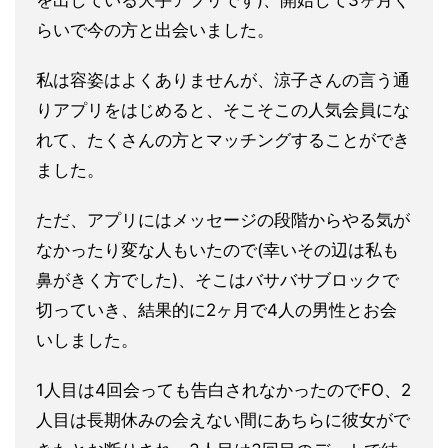
を出している大手アプリです)、開
始して3ヶ月く
らいで今の方と出会いました。
私は容姿はよくありませんが、涼子さんの言う通
りアプリをはじめ
ると、そこそこの人気会員にな
れて、たくさんの方とマッチングす
ることができ
ました。
ただ、アプリにはメッセージの段階からやる気が
なかったり変な人
もいたので(幸いその辺は私も
鼻がきく方でした)、そこはバサバ
サブロックで
切っていき、結果的に2ヶ月で4人の男性とお会
いし
ました。
1人目は4回会っても告白されなかったのでFO、2
人目は長期休
みの会えない間にあちらに彼女がで