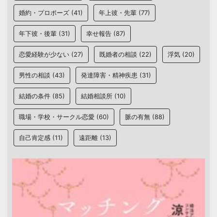
婚約・プロポーズ
(41)
年上彼・先輩
(77)
年下彼・後輩
(31)
幸せ報告
(87)
恋愛経験が少ない
(27)
既婚者の相談
(22)
浮気
(20)
男性の相談
(43)
発達障害・精神疾患
(31)
結婚の条件
(85)
結婚相談所
(10)
職場・学校・サークル恋愛
(60)
脈の有無
(88)
自己肯定感
(11)
遠距離
(13)