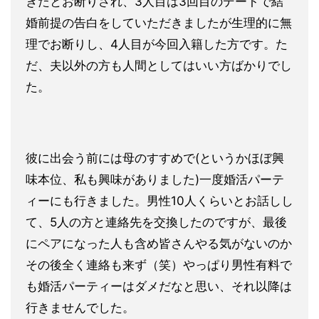
きたとお断りされ、3人目は3
回目のデートで結
婚前提の告白をしていただきましたが生理的に無
理でお断りし、4人目が今回入籍した方です。た
だ、夫以外の方も
人間としてはいい方ばかりでし
た。
彼に出会う前には母のすすめで(というかほぼ興
味本位、私も興味
がありました)一度婚活パーテ
ィーにも行きました。男性10人く
らいとお話しし
て、5人の方と連絡先を交換したのですが、最後
に
ペアになった人も含め皆さんやる気がないのか
その後全く連絡も来
ず（笑）やっぱり男性有料で
も婚活パーティーはダメだなと思い、
それ以降は
行きませんでした。