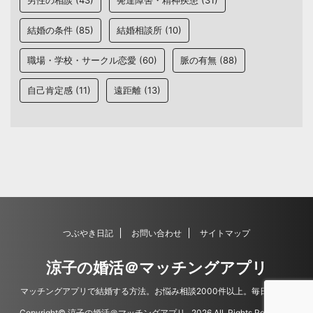
男性の相談
(43)
発達障害・精神疾患
(31)
結婚の条件
(85)
結婚相談所
(10)
職場・学校・サークル恋愛
(60)
脈の有無
(88)
自己肯定感
(11)
遠距離
(13)
つぶやき日記
お問い合わせ
サイトマップ
涼子の婚活＠マッチングアプリ
マッチングアプリで結婚する方法。お悩み相談2000件以上。毎日更新。
Copyright© 涼子の婚活＠マッチングアプリ , 2026 All Rights Reserved.