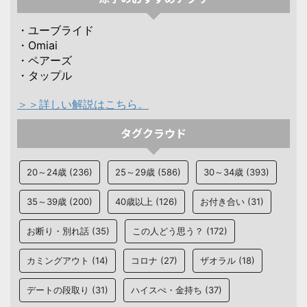
・ユーブライド
・Omiai
・ペアーズ
・タップル
＞＞詳しい解説はこちら。
タグクラウド
20～24歳
(236)
25～29歳
(586)
30～34歳
(393)
35～39歳
(200)
40歳以上
(126)
お付き合い
(31)
お断り・別れ話
(35)
この人どう思う？
(172)
カミングアウト
(14)
コロナ
(27)
ザオラル
(18)
デートの段取り
(31)
ハイスぺ・金持ち
(37)