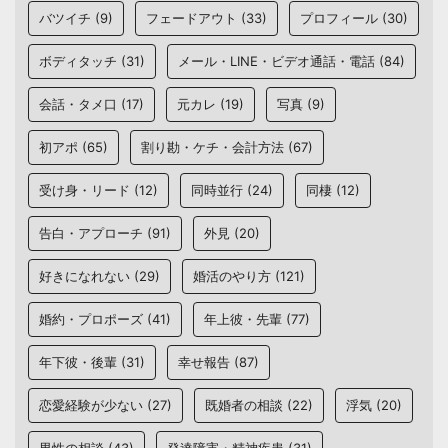
バツイチ
(9)
フェードアウト
(33)
プロフィール
(30)
ボディタッチ
(31)
メール・LINE・ビデオ通話・電話
(84)
会話・タメ口
(17)
元カレ
(19)
写真
(9)
初アポ
(65)
割り勘・ケチ・会計方法
(67)
受け身・リード
(12)
同時並行
(24)
同棲
(12)
告白・アプローチ
(91)
外見
(20)
好きになれない
(29)
婚活のやり方
(121)
婚約・プロポーズ
(41)
年上彼・先輩
(77)
年下彼・後輩
(31)
幸せ報告
(87)
恋愛経験が少ない
(27)
既婚者の相談
(22)
浮気
(20)