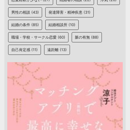
男性の相談
(43)
発達障害・精神疾患
(31)
結婚の条件
(85)
結婚相談所
(10)
職場・学校・サークル恋愛
(60)
脈の有無
(88)
自己肯定感
(11)
遠距離
(13)