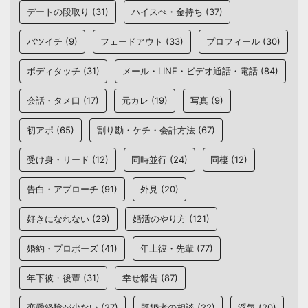
デートの段取り
(31)
ハイスぺ・金持ち
(37)
バツイチ
(9)
フェードアウト
(33)
プロフィール
(30)
ボディタッチ
(31)
メール・LINE・ビデオ通話・電話
(84)
会話・タメ口
(17)
元カレ
(19)
写真
(9)
初アポ
(65)
割り勘・ケチ・会計方法
(67)
受け身・リード
(12)
同時並行
(24)
同棲
(12)
告白・アプローチ
(91)
外見
(20)
好きになれない
(29)
婚活のやり方
(121)
婚約・プロポーズ
(41)
年上彼・先輩
(77)
年下彼・後輩
(31)
幸せ報告
(87)
恋愛経験が少ない
(27)
既婚者の相談
(22)
浮気
(20)