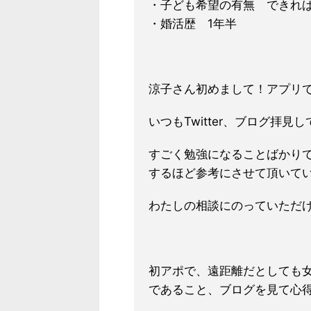
・子ども希望の有無 できれ
・婚活歴 1年半
涼子さん初めまして！アプリ
いつもTwitter、ブログ拝見
すごく勉強にな
ることばかり
する
ほど参考にさせて頂いて
わたしの相談にのっていただ
初アポで、遠距離だとしても
であること、ブログを見て心