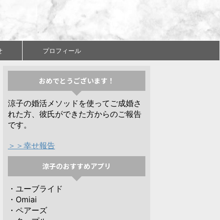
せ
プロフィール
おめでとうございます！
涼子の婚活メソッドを使ってご成婚さ
れた方、彼氏ができた方からのご報告
です。
＞＞幸せ報告
涼子のおすすめアプリ
・ユーブライド
・Omiai
・ペアーズ