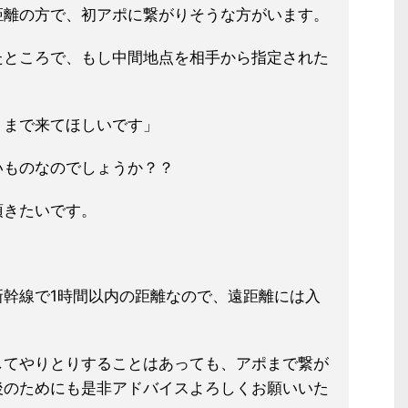
距離の方で、初アポに繋がりそうな方
がいます。
たところで、もし中間地点
を相手から指定された
くまで来
てほしいです」
いものなのでしょうか
？？
頂きたいです。
幹線で1時間以内の距離なので、遠
距離には入
。
してやりとりすることはあっても、ア
ポまで繋が
後のためにも是非アドバイ
スよろしくお願いいた