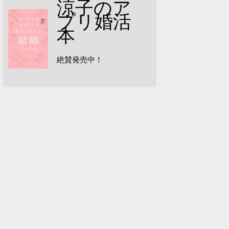
涼子のア
プリ婚活
本
絶賛発売中！