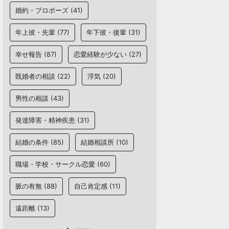
婚約・プロポーズ
(41)
年上彼・先輩
(77)
年下彼・後輩
(31)
幸せ報告
(87)
恋愛経験が少ない
(27)
既婚者の相談
(22)
浮気
(20)
男性の相談
(43)
発達障害・精神疾患
(31)
結婚の条件
(85)
結婚相談所
(10)
職場・学校・サークル恋愛
(60)
脈の有無
(88)
自己肯定感
(11)
遠距離
(13)