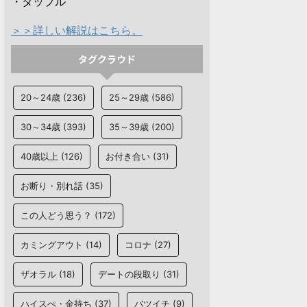
・タップル
＞＞詳しい解説はこちら。
タグクラウド
20～24歳
(236)
25～29歳
(586)
30～34歳
(393)
35～39歳
(200)
40歳以上
(126)
お付き合い
(31)
お断り・別れ話
(35)
この人どう思う？
(172)
カミングアウト
(14)
コロナ
(27)
ザオラル
(18)
デートの段取り
(31)
ハイスぺ・金持ち
(37)
バツイチ
(9)