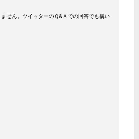
りません。ツイッターのＱ&Ａでの回
答でも構い