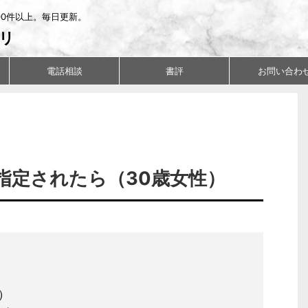
00件以上。毎日更新。
リ
電話相談
書評
お問い合わ
指定されたら（30歳女性）
）