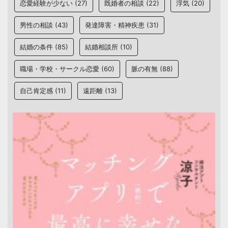
恋愛経験が少ない
(27)
既婚者の相談
(22)
浮気
(20)
男性の相談
(43)
発達障害・精神疾患
(31)
結婚の条件
(85)
結婚相談所
(10)
職場・学校・サークル恋愛
(60)
脈の有無
(88)
自己肯定感
(11)
遠距離
(13)