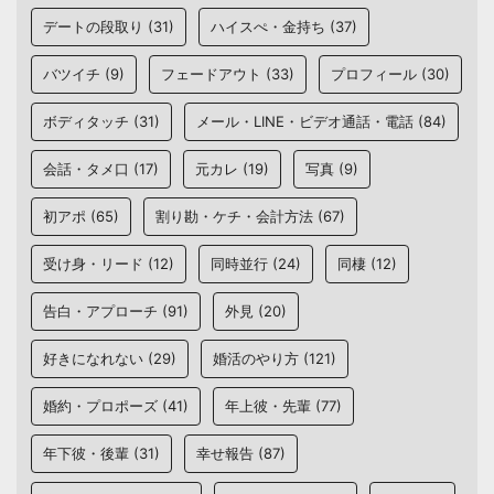
デートの段取り
(31)
ハイスぺ・金持ち
(37)
バツイチ
(9)
フェードアウト
(33)
プロフィール
(30)
ボディタッチ
(31)
メール・LINE・ビデオ通話・電話
(84)
会話・タメ口
(17)
元カレ
(19)
写真
(9)
初アポ
(65)
割り勘・ケチ・会計方法
(67)
受け身・リード
(12)
同時並行
(24)
同棲
(12)
告白・アプローチ
(91)
外見
(20)
好きになれない
(29)
婚活のやり方
(121)
婚約・プロポーズ
(41)
年上彼・先輩
(77)
年下彼・後輩
(31)
幸せ報告
(87)