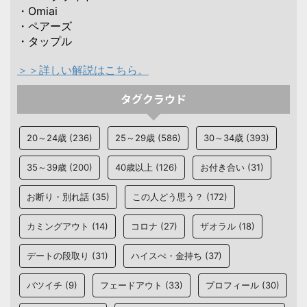
・Omiai
・ペアーズ
・タップル
＞＞詳しい解説はこちら。
タグクラウド
20～24歳
(236)
25～29歳
(586)
30～34歳
(393)
35～39歳
(200)
40歳以上
(126)
お付き合い
(31)
お断り・別れ話
(35)
この人どう思う？
(172)
カミングアウト
(14)
コロナ
(27)
ザオラル
(18)
デートの段取り
(31)
ハイスぺ・金持ち
(37)
バツイチ
(9)
フェードアウト
(33)
プロフィール
(30)