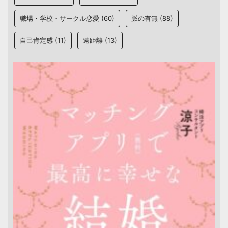
職場・学校・サークル恋愛
(60)
脈の有無
(88)
自己肯定感
(11)
遠距離
(13)