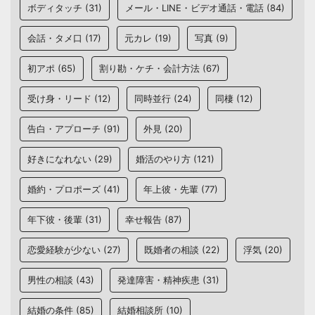
ボディタッチ
(31)
メール・LINE・ビデオ通話・電話
(84)
会話・タメ口
(17)
元カレ
(19)
写真
(9)
初アポ
(65)
割り勘・ケチ・会計方法
(67)
受け身・リード
(12)
同時並行
(24)
同棲
(12)
告白・アプローチ
(91)
外見
(20)
好きになれない
(29)
婚活のやり方
(121)
婚約・プロポーズ
(41)
年上彼・先輩
(77)
年下彼・後輩
(31)
幸せ報告
(87)
恋愛経験が少ない
(27)
既婚者の相談
(22)
浮気
(20)
男性の相談
(43)
発達障害・精神疾患
(31)
結婚の条件
(85)
結婚相談所
(10)