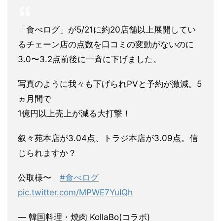
「食べログ」が5/21に約20店舗以上展開してい
るチェーン店の点数を口コミの変動がないのに
3.0〜3.2点前後に一斉に下げました。
写真のように我々も下げられPVと予約が激減。5
ヵ月間で
1億円以上売上が減る大打撃！
叙々苑本店が3.04点、トラジ本店が3.09点。信
じられますか？
公取様〜
#食べログ
pic.twitter.com/MPWE7YuIQh
— 韓国料理・焼肉 KollaBo(コラボ)