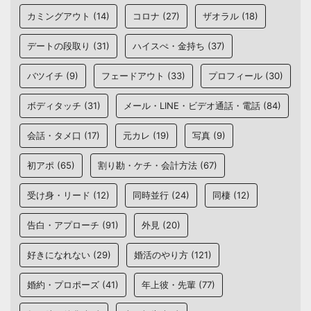
カミングアウト
(14)
コロナ
(27)
ザオラル
(18)
デートの段取り
(31)
ハイスぺ・金持ち
(37)
バツイチ
(9)
フェードアウト
(33)
プロフィール
(30)
ボディタッチ
(31)
メール・LINE・ビデオ通話・電話
(84)
会話・タメ口
(17)
元カレ
(19)
写真
(9)
初アポ
(65)
割り勘・ケチ・会計方法
(67)
受け身・リード
(12)
同時並行
(24)
同棲
(12)
告白・アプローチ
(91)
外見
(20)
好きになれない
(29)
婚活のやり方
(121)
婚約・プロポーズ
(41)
年上彼・先輩
(77)