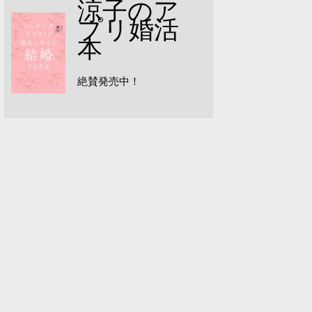
涼子のア
プリ婚活
本
絶賛発売中！