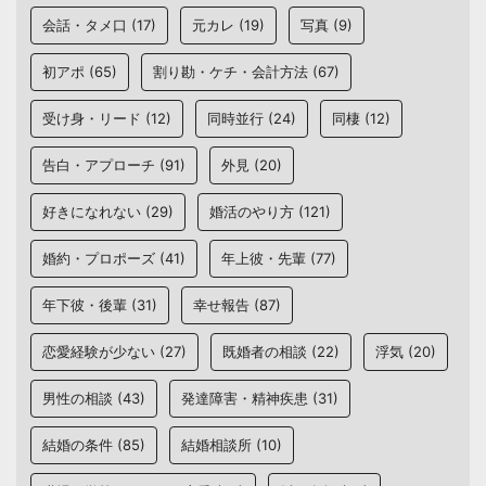
会話・タメ口
(17)
元カレ
(19)
写真
(9)
初アポ
(65)
割り勘・ケチ・会計方法
(67)
受け身・リード
(12)
同時並行
(24)
同棲
(12)
告白・アプローチ
(91)
外見
(20)
好きになれない
(29)
婚活のやり方
(121)
婚約・プロポーズ
(41)
年上彼・先輩
(77)
年下彼・後輩
(31)
幸せ報告
(87)
恋愛経験が少ない
(27)
既婚者の相談
(22)
浮気
(20)
男性の相談
(43)
発達障害・精神疾患
(31)
結婚の条件
(85)
結婚相談所
(10)