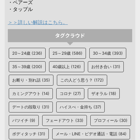
・ペアーズ
・タップル
＞＞詳しい解説はこちら。
タグクラウド
20～24歳
(236)
25～29歳
(586)
30～34歳
(393)
35～39歳
(200)
40歳以上
(126)
お付き合い
(31)
お断り・別れ話
(35)
この人どう思う？
(172)
カミングアウト
(14)
コロナ
(27)
ザオラル
(18)
デートの段取り
(31)
ハイスぺ・金持ち
(37)
バツイチ
(9)
フェードアウト
(33)
プロフィール
(30)
ボディタッチ
(31)
メール・LINE・ビデオ通話・電話
(84)