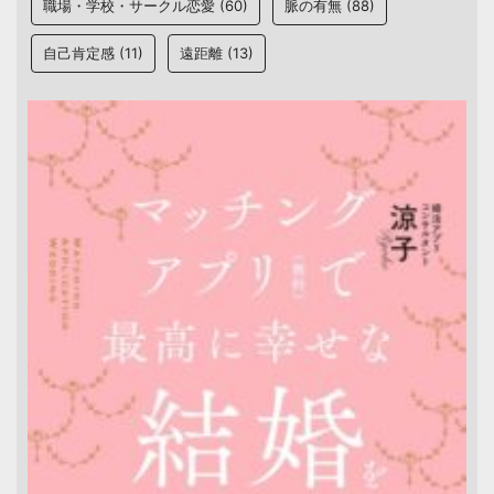
職場・学校・サークル恋愛
(60)
脈の有無
(88)
自己肯定感
(11)
遠距離
(13)