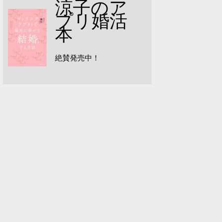
涼子のア
プリ婚活
本
絶賛発売中！