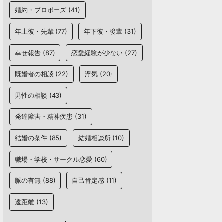
婚約・プロポーズ
(41)
年上彼・先輩
(77)
年下彼・後輩
(31)
幸せ報告
(87)
恋愛経験が少ない
(27)
既婚者の相談
(22)
浮気
(20)
男性の相談
(43)
発達障害・精神疾患
(31)
結婚の条件
(85)
結婚相談所
(10)
職場・学校・サークル恋愛
(60)
脈の有無
(88)
自己肯定感
(11)
遠距離
(13)