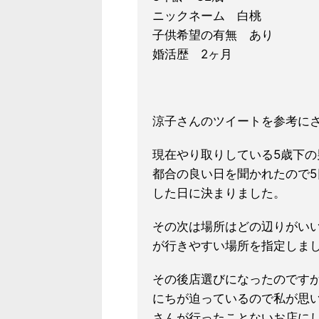
ニックネーム 白桃
子供希望の有無 あり
婚活歴 2ヶ月
涼子さんのツイートを参考に
現在やり取りしている5歳下
都合の良い日を聞かれたので
した日に決まりました。
その次は場所はどの
辺りがい
が行きや
すい場所を指定しま
その後店選びになったのです
にちが迫っているので私が思
さんが行ったことないお店にし