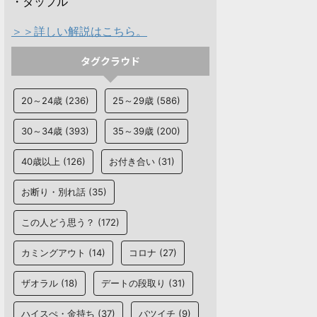
・タップル
＞＞詳しい解説はこちら。
タグクラウド
20～24歳
(236)
25～29歳
(586)
30～34歳
(393)
35～39歳
(200)
40歳以上
(126)
お付き合い
(31)
お断り・別れ話
(35)
この人どう思う？
(172)
カミングアウト
(14)
コロナ
(27)
ザオラル
(18)
デートの段取り
(31)
ハイスぺ・金持ち
(37)
バツイチ
(9)