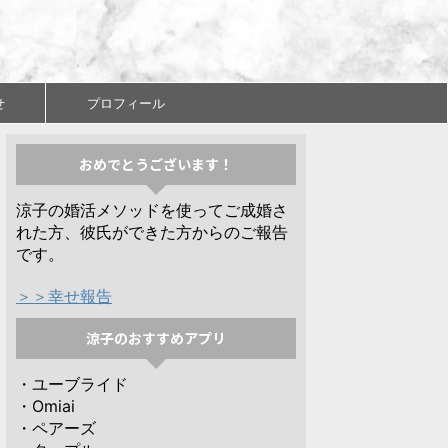
せ
プロフィール
おめでとうございます！
涼子の婚活メソッドを使ってご成婚さ
れた方、彼氏ができた方からのご報告
です。
＞＞幸せ報告
涼子のおすすめアプリ
・ユーブライド
・Omiai
・ペアーズ