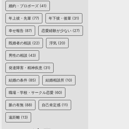
婚約・プロポーズ
(41)
年上彼・先輩
(77)
年下彼・後輩
(31)
幸せ報告
(87)
恋愛経験が少ない
(27)
既婚者の相談
(22)
浮気
(20)
男性の相談
(43)
発達障害・精神疾患
(31)
結婚の条件
(85)
結婚相談所
(10)
職場・学校・サークル恋愛
(60)
脈の有無
(88)
自己肯定感
(11)
遠距離
(13)