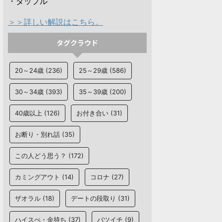
・タップル
＞＞詳しい解説はこちら。
タグクラウド
20～24歳
(236)
25～29歳
(586)
30～34歳
(393)
35～39歳
(200)
40歳以上
(126)
お付き合い
(31)
お断り・別れ話
(35)
この人どう思う？
(172)
カミングアウト
(14)
コロナ
(27)
ザオラル
(18)
デートの段取り
(31)
ハイスぺ・金持ち
(37)
バツイチ
(9)