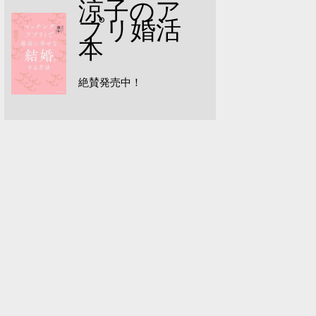
涼子のア
プリ婚活
本
絶賛発売中！