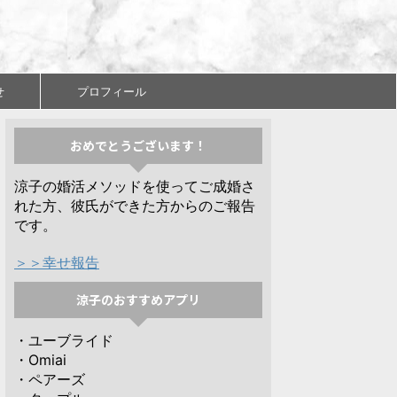
せ
プロフィール
おめでとうございます！
涼子の婚活メソッドを使ってご成婚さ
れた方、彼氏ができた方からのご報告
です。
＞＞幸せ報告
涼子のおすすめアプリ
・ユーブライド
・Omiai
・ペアーズ