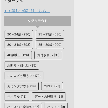
・タップル
＞＞詳しい解説はこちら。
タグクラウド
20～24歳
(236)
25～29歳
(586)
30～34歳
(393)
35～39歳
(200)
40歳以上
(126)
お付き合い
(31)
お断り・別れ話
(35)
この人どう思う？
(172)
カミングアウト
(14)
コロナ
(27)
ザオラル
(18)
デートの段取り
(31)
ハイスぺ・金持ち
(37)
バツイチ
(9)