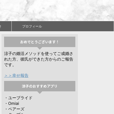
せ
プロフィール
おめでとうございます！
涼子の婚活メソッドを使ってご成婚さ
れた方、彼氏ができた方からのご報告
です。
＞＞幸せ報告
涼子のおすすめアプリ
・ユーブライド
・Omiai
・ペアーズ