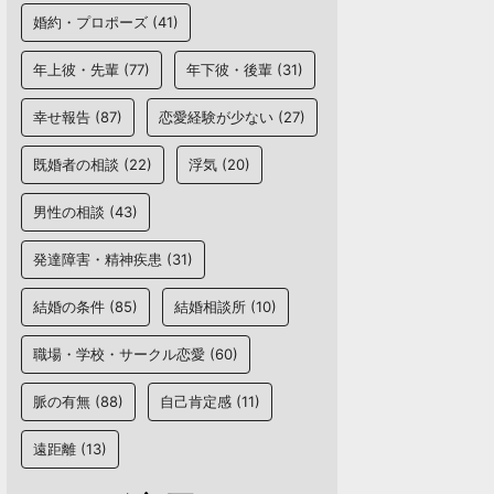
婚約・プロポーズ
(41)
年上彼・先輩
(77)
年下彼・後輩
(31)
幸せ報告
(87)
恋愛経験が少ない
(27)
既婚者の相談
(22)
浮気
(20)
男性の相談
(43)
発達障害・精神疾患
(31)
結婚の条件
(85)
結婚相談所
(10)
職場・学校・サークル恋愛
(60)
脈の有無
(88)
自己肯定感
(11)
遠距離
(13)