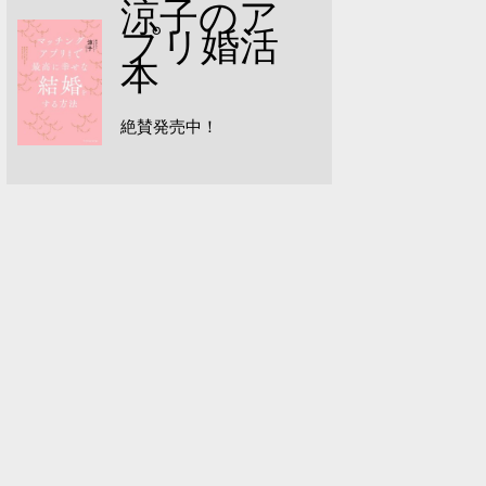
涼子のア
プリ婚活
本
絶賛発売中！