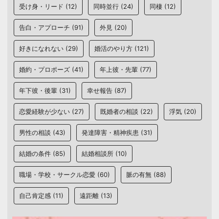
受け身・リード
(12)
同時並行
(24)
同棲
(12)
告白・アプローチ
(91)
外見
(20)
好きになれない
(29)
婚活のやり方
(121)
婚約・プロポーズ
(41)
年上彼・先輩
(77)
年下彼・後輩
(31)
幸せ報告
(87)
恋愛経験が少ない
(27)
既婚者の相談
(22)
浮気
(20)
男性の相談
(43)
発達障害・精神疾患
(31)
結婚の条件
(85)
結婚相談所
(10)
職場・学校・サークル恋愛
(60)
脈の有無
(88)
自己肯定感
(11)
遠距離
(13)