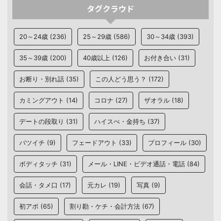
タグクラウド
20～24歳
(236)
25～29歳
(586)
30～34歳
(393)
35～39歳
(200)
40歳以上
(126)
お付き合い
(31)
お断り・別れ話
(35)
この人どう思う？
(172)
カミングアウト
(14)
コロナ
(27)
ザオラル
(18)
デートの段取り
(31)
ハイスぺ・金持ち
(37)
バツイチ
(9)
フェードアウト
(33)
プロフィール
(30)
ボディタッチ
(31)
メール・LINE・ビデオ通話・電話
(84)
会話・タメ口
(17)
元カレ
(19)
写真
(9)
初アポ
(65)
割り勘・ケチ・会計方法
(67)