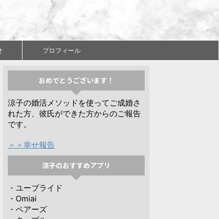
せ
プロフィール
おめでとうございます！
涼子の婚活メソッドを使ってご成婚さ
れた方、彼氏ができた方からのご報告
です。
＞＞幸せ報告
涼子のおすすめアプリ
・ユーブライド
・Omiai
・ペアーズ