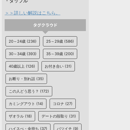
・タップル
＞＞詳しい解説はこちら。
タグクラウド
20～24歳
(236)
25～29歳
(586)
30～34歳
(393)
35～39歳
(200)
40歳以上
(126)
お付き合い
(31)
お断り・別れ話
(35)
この人どう思う？
(172)
カミングアウト
(14)
コロナ
(27)
ザオラル
(18)
デートの段取り
(31)
ハイスぺ・金持ち
(37)
バツイチ
(9)