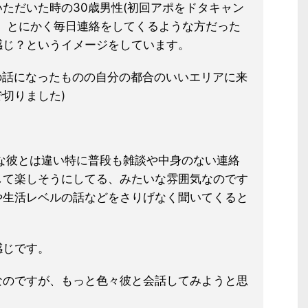
ただいた時の30歳男性(初回アポ
をドタキャン
、とにかく毎日連絡を
してくるような方だった
感じ？
というイメージをしています。
の話
になったものの自分の都合のいいエリアに来
切りました)
な彼とは違い特に普段も雑談や中身
のない連絡
して楽しそうにしてる、
みたいな雰囲気なのです
や生活レベル
の話などをさりげなく聞いてくると
。
感じです。
なのですが、もっと色々彼と会話して
みようと思