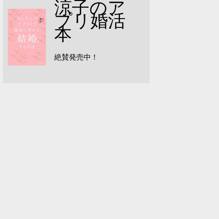
涼子のア
プリ婚活
本
絶賛発売中！