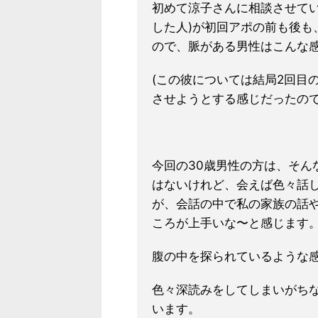
初めて涼子さんに相談させてい
した人)が初回アポの前も後も
ので、脈がある男性はこんな
(この彼については結局2回目
させようとする感じだ
ったので
今回の30歳男性の方は、そん
はないけれど、会えば色々話
が、会話の中で私の家族の話
ころが上手いな〜と感じます
腹の中を探られているような
色々深読みをしてしまいがち
います。