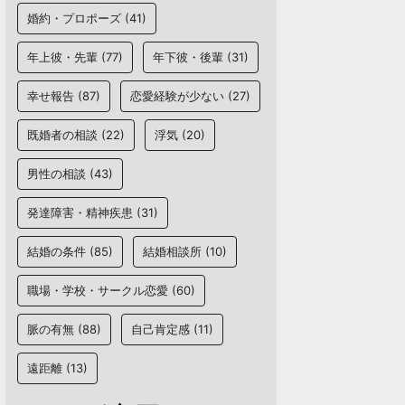
婚約・プロポーズ
(41)
年上彼・先輩
(77)
年下彼・後輩
(31)
幸せ報告
(87)
恋愛経験が少ない
(27)
既婚者の相談
(22)
浮気
(20)
男性の相談
(43)
発達障害・精神疾患
(31)
結婚の条件
(85)
結婚相談所
(10)
職場・学校・サークル恋愛
(60)
脈の有無
(88)
自己肯定感
(11)
遠距離
(13)