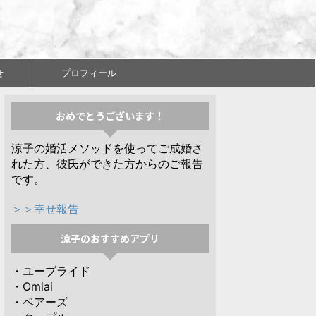
せ
プロフィール
おめでとうございます！
涼子の婚活メソッドを使ってご成婚さ
れた方、彼氏ができた方からのご報告
です。
＞＞幸せ報告
涼子のおすすめアプリ
・ユーブライド
・Omiai
・ペアーズ