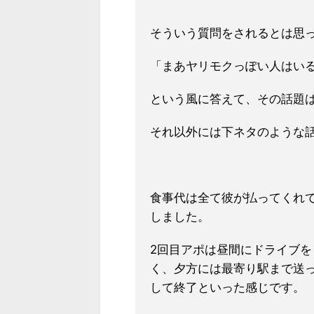
そういう質問をされるとは思
「ま
あヤリモクっぽい人はい
という風に答えて、その話題
それ以外には
下ネタのような
食事代は全て彼が払ってくれ
しました。
2回目アポは昼間にドライブ
く、夕方には最寄り駅まで送
して終了といった感じです。