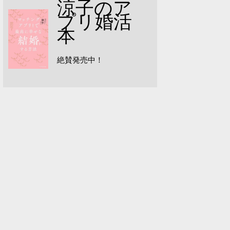
涼子のア
プリ婚活
本
絶賛発売中！