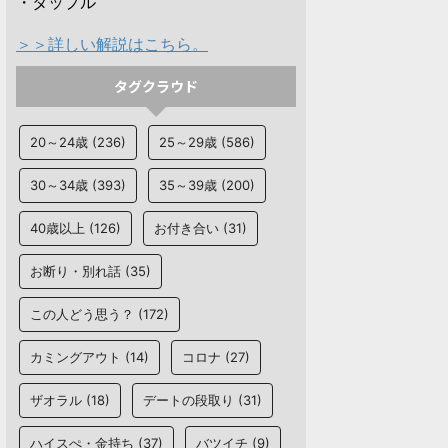
・タップル
＞＞詳しい解説はこちら。
タグクラウド
20～24歳
(236)
25～29歳
(586)
30～34歳
(393)
35～39歳
(200)
40歳以上
(126)
お付き合い
(31)
お断り・別れ話
(35)
この人どう思う？
(172)
カミングアウト
(14)
コロナ
(27)
ザオラル
(18)
デートの段取り
(31)
ハイスぺ・金持ち
(37)
バツイチ
(9)