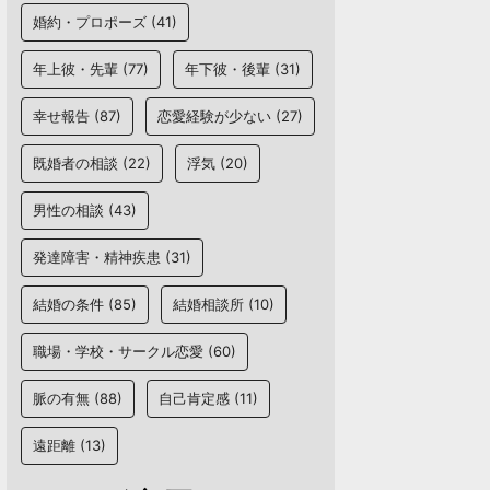
婚約・プロポーズ
(41)
年上彼・先輩
(77)
年下彼・後輩
(31)
幸せ報告
(87)
恋愛経験が少ない
(27)
既婚者の相談
(22)
浮気
(20)
男性の相談
(43)
発達障害・精神疾患
(31)
結婚の条件
(85)
結婚相談所
(10)
職場・学校・サークル恋愛
(60)
脈の有無
(88)
自己肯定感
(11)
遠距離
(13)