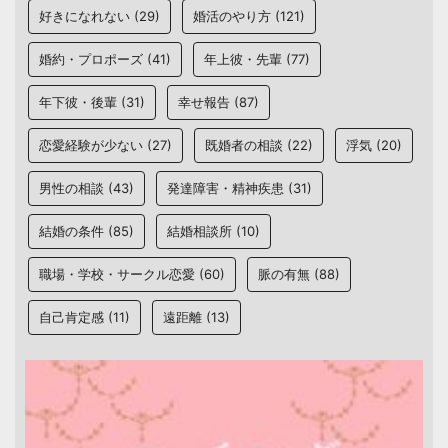
好きになれない
(29)
婚活のやり方
(121)
婚約・プロポーズ
(41)
年上彼・先輩
(77)
年下彼・後輩
(31)
幸せ報告
(87)
恋愛経験が少ない
(27)
既婚者の相談
(22)
浮気
(20)
男性の相談
(43)
発達障害・精神疾患
(31)
結婚の条件
(85)
結婚相談所
(10)
職場・学校・サークル恋愛
(60)
脈の有無
(88)
自己肯定感
(11)
遠距離
(13)