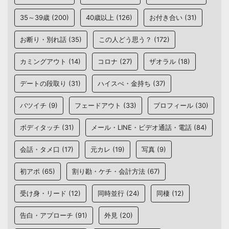
35～39歳
(200)
40歳以上
(126)
お付き合い
(31)
お断り・別れ話
(35)
この人どう思う？
(172)
カミングアウト
(14)
コロナ
(27)
ザオラル
(18)
デートの段取り
(31)
ハイスぺ・金持ち
(37)
バツイチ
(9)
フェードアウト
(33)
プロフィール
(30)
ボディタッチ
(31)
メール・LINE・ビデオ通話・電話
(84)
会話・タメ口
(17)
元カレ
(19)
写真
(9)
初アポ
(65)
割り勘・ケチ・会計方法
(67)
受け身・リード
(12)
同時並行
(24)
同棲
(12)
告白・アプローチ
(91)
外見
(20)