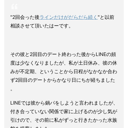
"2回会った後
ラインだけがだらだら続く
"と以前
相談させて頂いたはーです。
その彼と2回目のデート終わった後からLINEの頻
度は少なくな
りましたが、私が土日休み、彼の休
みが不定期、ということから日
程がなかなか合わ
ず2回目のデートからかなり日にちが経ちました
。
LINEでは彼から鍋パをしようと言われましたが、
付き合ってい
ない関係で家に上げるのが少し気が
引けので、その前に私がずっと
行きたかった水族