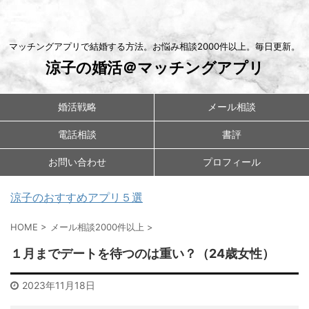
マッチングアプリで結婚する方法。お悩み相談2000件以上。毎日更新。
涼子の婚活＠マッチングアプリ
婚活戦略
メール相談
電話相談
書評
お問い合わせ
プロフィール
涼子のおすすめアプリ５選
HOME
>
メール相談2000件以上
>
１月までデートを待つのは重い？（24歳女性）
2023年11月18日