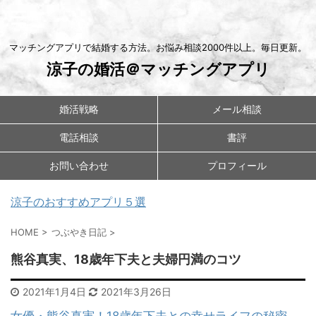
マッチングアプリで結婚する方法。お悩み相談2000件以上。毎日更新。
涼子の婚活＠マッチングアプリ
婚活戦略
メール相談
電話相談
書評
お問い合わせ
プロフィール
涼子のおすすめアプリ５選
HOME
>
つぶやき日記
>
熊谷真実、18歳年下夫と夫婦円満のコツ
2021年1月4日
2021年3月26日