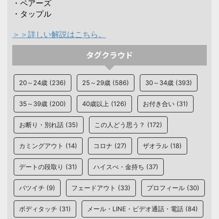
・ペアーズ
・タップル
＞＞詳しい解説はこちら。
タグクラウド
20～24歳
(236)
25～29歳
(586)
30～34歳
(393)
35～39歳
(200)
40歳以上
(126)
お付き合い
(31)
お断り・別れ話
(35)
この人どう思う？
(172)
カミングアウト
(14)
コロナ
(27)
ザオラル
(18)
デートの段取り
(31)
ハイスぺ・金持ち
(37)
バツイチ
(9)
フェードアウト
(33)
プロフィール
(30)
ボディタッチ
(31)
メール・LINE・ビデオ通話・電話
(84)