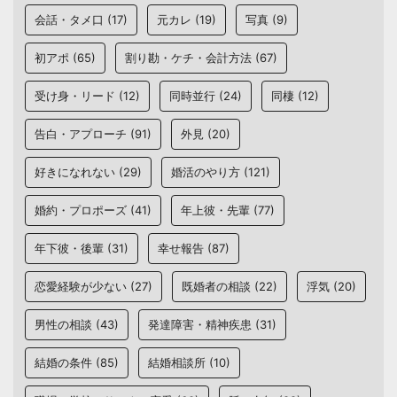
会話・タメ口
(17)
元カレ
(19)
写真
(9)
初アポ
(65)
割り勘・ケチ・会計方法
(67)
受け身・リード
(12)
同時並行
(24)
同棲
(12)
告白・アプローチ
(91)
外見
(20)
好きになれない
(29)
婚活のやり方
(121)
婚約・プロポーズ
(41)
年上彼・先輩
(77)
年下彼・後輩
(31)
幸せ報告
(87)
恋愛経験が少ない
(27)
既婚者の相談
(22)
浮気
(20)
男性の相談
(43)
発達障害・精神疾患
(31)
結婚の条件
(85)
結婚相談所
(10)