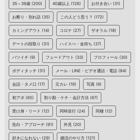
35～39歳
(200)
40歳以上
(126)
お付き合い
(31)
お断り・別れ話
(35)
この人どう思う？
(172)
カミングアウト
(14)
コロナ
(27)
ザオラル
(18)
デートの段取り
(31)
ハイスぺ・金持ち
(37)
バツイチ
(9)
フェードアウト
(33)
プロフィール
(30)
ボディタッチ
(31)
メール・LINE・ビデオ通話・電話
(84)
会話・タメ口
(17)
元カレ
(19)
写真
(9)
初アポ
(65)
割り勘・ケチ・会計方法
(67)
受け身・リード
(12)
同時並行
(24)
同棲
(12)
告白・アプローチ
(91)
外見
(20)
好きになれない
(29)
婚活のやり方
(121)