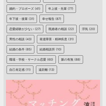
婚約・プロポーズ
(41)
年上彼・先輩
(77)
年下彼・後輩
(31)
幸せ報告
(87)
恋愛経験が少ない
(27)
既婚者の相談
(22)
浮気
(20)
男性の相談
(43)
発達障害・精神疾患
(31)
結婚の条件
(85)
結婚相談所
(10)
職場・学校・サークル恋愛
(60)
脈の有無
(88)
自己肯定感
(11)
遠距離
(13)