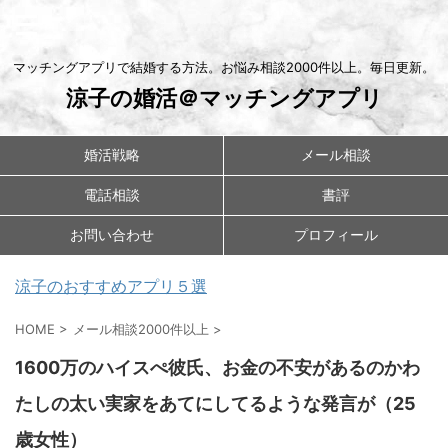
マッチングアプリで結婚する方法。お悩み相談2000件以上。毎日更新。
涼子の婚活＠マッチングアプリ
婚活戦略
メール相談
電話相談
書評
お問い合わせ
プロフィール
涼子のおすすめアプリ５選
HOME
>
メール相談2000件以上
>
1600万のハイスぺ彼氏、お金の不安があるのかわ
たしの太い実家をあてにしてるような発言が（25
歳女性）