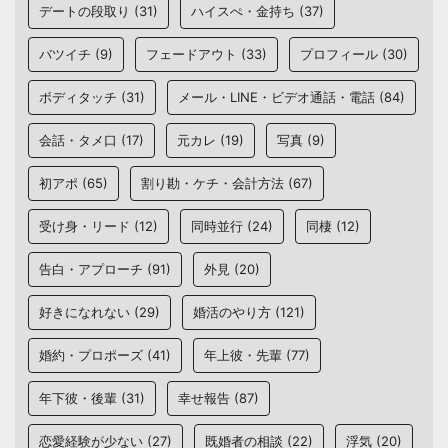
デートの段取り
(31)
ハイスぺ・金持ち
(37)
バツイチ
(9)
フェードアウト
(33)
プロフィール
(30)
ボディタッチ
(31)
メール・LINE・ビデオ通話・電話
(84)
会話・タメ口
(17)
元カレ
(19)
写真
(9)
初アポ
(65)
割り勘・ケチ・会計方法
(67)
受け身・リード
(12)
同時並行
(24)
同棲
(12)
告白・アプローチ
(91)
外見
(20)
好きになれない
(29)
婚活のやり方
(121)
婚約・プロポーズ
(41)
年上彼・先輩
(77)
年下彼・後輩
(31)
幸せ報告
(87)
恋愛経験が少ない
(27)
既婚者の相談
(22)
浮気
(20)