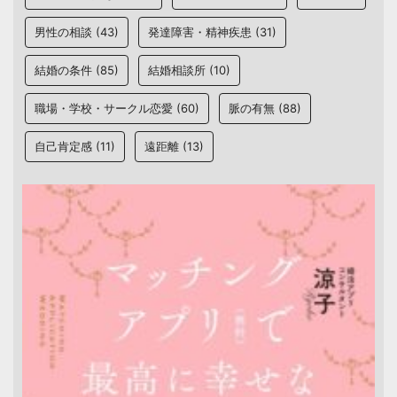
男性の相談
(43)
発達障害・精神疾患
(31)
結婚の条件
(85)
結婚相談所
(10)
職場・学校・サークル恋愛
(60)
脈の有無
(88)
自己肯定感
(11)
遠距離
(13)