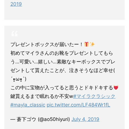
2019
プレゼントボックスが届いたー！
初めてマイラさんのお靴をプレゼントしてもら
う…可愛い…嬉しい…素敵なキーボックスでプレ
ゼントして貰えたことが、泣きそうなほど幸せ(
´•̥ω•̥`)
この中に宝物が入ってると思うとドキドキする
鍵貰えるまで眠れるか不安w
#マイラクラシック
#mayla_classic
pic.twitter.com/LF484Wr1fL
— 蒼下ゴウ (@ao50hiyuri)
July 4, 2019