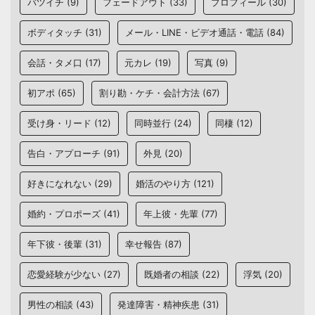
バツイチ
(9)
フェードアウト
(33)
プロフィール
(30)
ボディタッチ
(31)
メール・LINE・ビデオ通話・電話
(84)
会話・タメ口
(17)
元カレ
(19)
写真
(9)
初アポ
(65)
割り勘・ケチ・会計方法
(67)
受け身・リード
(12)
同時並行
(24)
同棲
(12)
告白・アプローチ
(91)
外見
(20)
好きになれない
(29)
婚活のやり方
(121)
婚約・プロポーズ
(41)
年上彼・先輩
(77)
年下彼・後輩
(31)
幸せ報告
(87)
恋愛経験が少ない
(27)
既婚者の相談
(22)
浮気
(20)
男性の相談
(43)
発達障害・精神疾患
(31)