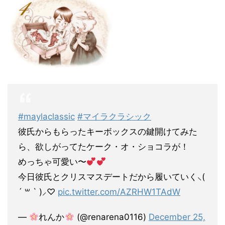
#maylaclassic
#マイラクラシック
彼氏からもらったキーボックスの鍵開けてみた
ら、欲しがってたケーク・オ・ショコラが！
めっちゃ可愛い〜
今日彼氏とクリスマスデートだから履いていく⸜(
´ ꒳ ` )⸝♡︎
pic.twitter.com/AZRHW1TAdW
—
れんか
(@renarena0116)
December 25,