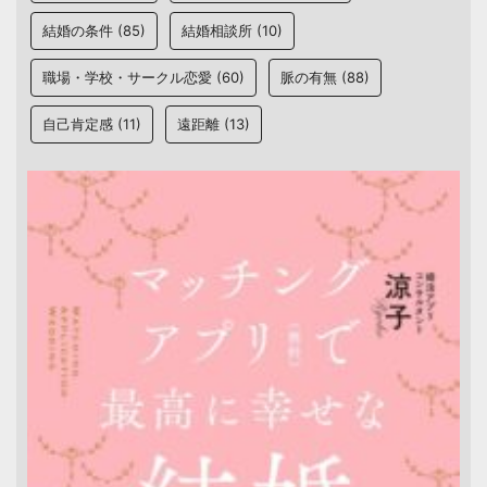
結婚の条件
(85)
結婚相談所
(10)
職場・学校・サークル恋愛
(60)
脈の有無
(88)
自己肯定感
(11)
遠距離
(13)