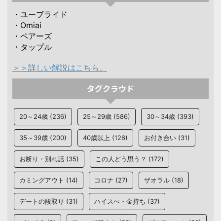
・ユーブライド
・Omiai
・ペアーズ
・タップル
＞＞詳しい解説はこちら。
タグクラウド
20～24歳
(236)
25～29歳
(586)
30～34歳
(393)
35～39歳
(200)
40歳以上
(126)
お付き合い
(31)
お断り・別れ話
(35)
この人どう思う？
(172)
カミングアウト
(14)
コロナ
(27)
ザオラル
(18)
デートの段取り
(31)
ハイスぺ・金持ち
(37)