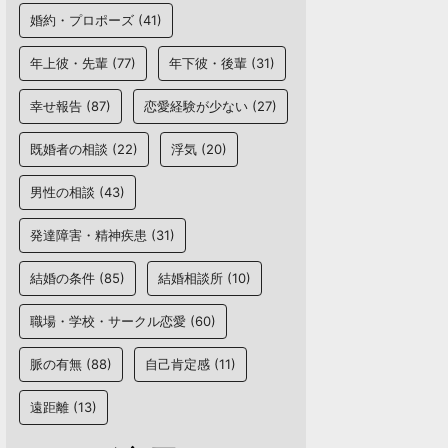
婚約・プロポーズ
(41)
年上彼・先輩
(77)
年下彼・後輩
(31)
幸せ報告
(87)
恋愛経験が少ない
(27)
既婚者の相談
(22)
浮気
(20)
男性の相談
(43)
発達障害・精神疾患
(31)
結婚の条件
(85)
結婚相談所
(10)
職場・学校・サークル恋愛
(60)
脈の有無
(88)
自己肯定感
(11)
遠距離
(13)