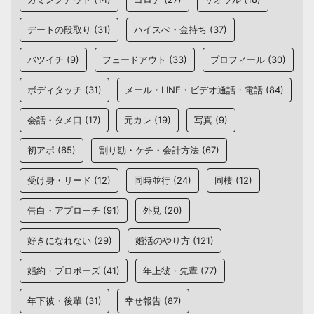
デートの段取り
(31)
ハイスぺ・金持ち
(37)
バツイチ
(9)
フェードアウト
(33)
プロフィール
(30)
ボディタッチ
(31)
メール・LINE・ビデオ通話・電話
(84)
会話・タメ口
(17)
元カレ
(19)
写真
(9)
初アポ
(65)
割り勘・ケチ・会計方法
(67)
受け身・リード
(12)
同時並行
(24)
同棲
(12)
告白・アプローチ
(91)
外見
(20)
好きになれない
(29)
婚活のやり方
(121)
婚約・プロポーズ
(41)
年上彼・先輩
(77)
年下彼・後輩
(31)
幸せ報告
(87)