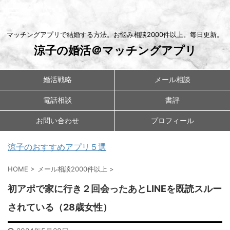
マッチングアプリで結婚する方法。お悩み相談2000件以上。毎日更新。
涼子の婚活＠マッチングアプリ
婚活戦略
メール相談
電話相談
書評
お問い合わせ
プロフィール
涼子のおすすめアプリ５選
HOME
>
メール相談2000件以上
>
初アポで家に行き２回会ったあとLINEを既読スルー
されている（28歳女性）