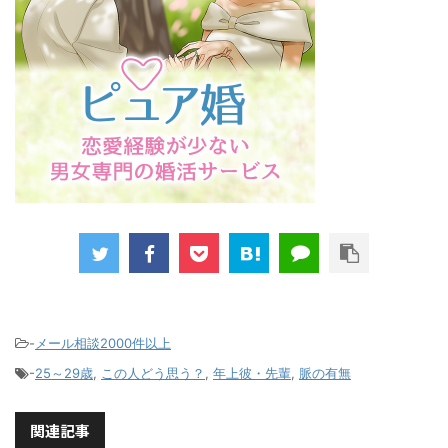
-
メール相談2000件以上
-
25～29歳
,
この人どう思う？
,
年上彼・先輩
,
脈の有無
関連記事