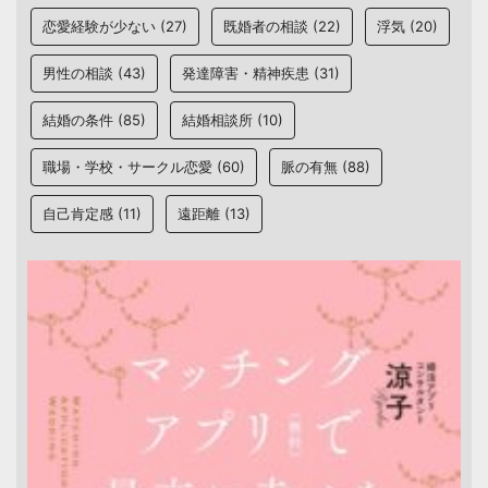
恋愛経験が少ない
(27)
既婚者の相談
(22)
浮気
(20)
男性の相談
(43)
発達障害・精神疾患
(31)
結婚の条件
(85)
結婚相談所
(10)
職場・学校・サークル恋愛
(60)
脈の有無
(88)
自己肯定感
(11)
遠距離
(13)