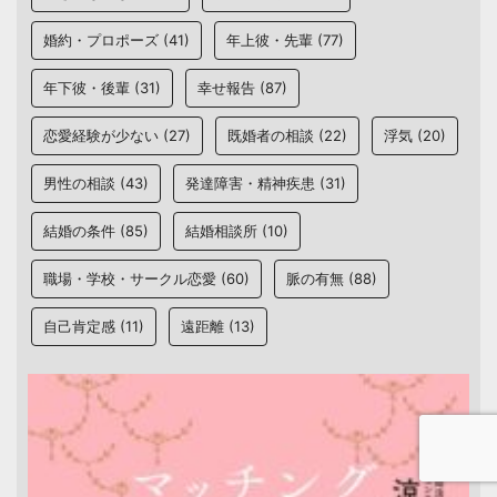
婚約・プロポーズ
(41)
年上彼・先輩
(77)
年下彼・後輩
(31)
幸せ報告
(87)
恋愛経験が少ない
(27)
既婚者の相談
(22)
浮気
(20)
男性の相談
(43)
発達障害・精神疾患
(31)
結婚の条件
(85)
結婚相談所
(10)
職場・学校・サークル恋愛
(60)
脈の有無
(88)
自己肯定感
(11)
遠距離
(13)