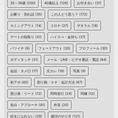
35～39歳
(200)
40歳以上
(126)
お付き合い
(31)
お断り・別れ話
(35)
この人どう思う？
(172)
カミングアウト
(14)
コロナ
(27)
ザオラル
(18)
デートの段取り
(31)
ハイスぺ・金持ち
(37)
バツイチ
(9)
フェードアウト
(33)
プロフィール
(30)
ボディタッチ
(31)
メール・LINE・ビデオ通話・電話
(84)
会話・タメ口
(17)
元カレ
(19)
写真
(9)
初アポ
(65)
割り勘・ケチ・会計方法
(67)
受け身・リード
(12)
同時並行
(24)
同棲
(12)
告白・アプローチ
(91)
外見
(20)
好きになれない
(29)
婚活のやり方
(121)