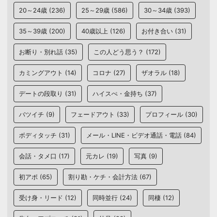
20～24歳
(236)
25～29歳
(586)
30～34歳
(393)
35～39歳
(200)
40歳以上
(126)
お付き合い
(31)
お断り・別れ話
(35)
この人どう思う？
(172)
カミングアウト
(14)
コロナ
(27)
ザオラル
(18)
デートの段取り
(31)
ハイスぺ・金持ち
(37)
バツイチ
(9)
フェードアウト
(33)
プロフィール
(30)
ボディタッチ
(31)
メール・LINE・ビデオ通話・電話
(84)
会話・タメ口
(17)
元カレ
(19)
写真
(9)
初アポ
(65)
割り勘・ケチ・会計方法
(67)
受け身・リード
(12)
同時並行
(24)
同棲
(12)