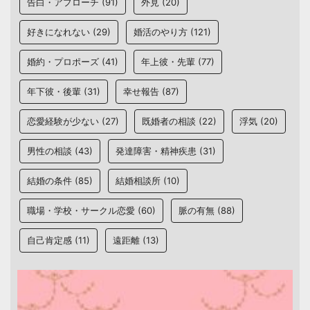
告白・アプローチ
(91)
外見
(20)
好きになれない
(29)
婚活のやり方
(121)
婚約・プロポーズ
(41)
年上彼・先輩
(77)
年下彼・後輩
(31)
幸せ報告
(87)
恋愛経験が少ない
(27)
既婚者の相談
(22)
浮気
(20)
男性の相談
(43)
発達障害・精神疾患
(31)
結婚の条件
(85)
結婚相談所
(10)
職場・学校・サークル恋愛
(60)
脈の有無
(88)
自己肯定感
(11)
遠距離
(13)