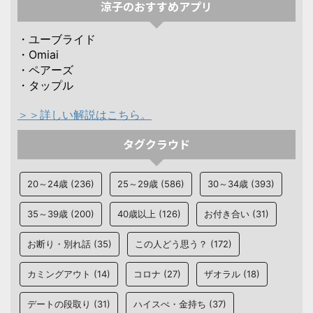
涼子のおすすめアプリ
・ユーブライド
・Omiai
・ペアーズ
・タップル
＞＞詳しい解説はこちら。
タグクラウド
20～24歳
(236)
25～29歳
(586)
30～34歳
(393)
35～39歳
(200)
40歳以上
(126)
お付き合い
(31)
お断り・別れ話
(35)
この人どう思う？
(172)
カミングアウト
(14)
コロナ
(27)
ザオラル
(18)
デートの段取り
(31)
ハイスぺ・金持ち
(37)