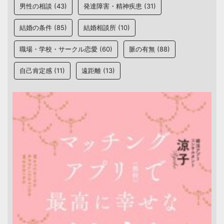
男性の相談
(43)
発達障害・精神疾患
(31)
結婚の条件
(85)
結婚相談所
(10)
職場・学校・サークル恋愛
(60)
脈の有無
(88)
自己肯定感
(11)
遠距離
(13)