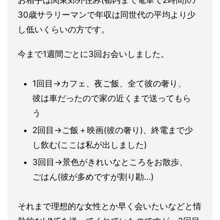
お相手は関東郊外住み(都内まで電車で2時間)の
30歳サラリー
マンで年収は同世代の平均より少
し低いくらいの方です。
今まで1週間ごとに3回お会いしました。
1回目→カフェ、夜ご飯、全て彼の奢り、
彼は車だったので家の近
くまで送ってもら
う
2回目→ご飯＋映画(彼の奢り)、終電まで少
し飲む(ここは私が
出しました)
3回目→景色がきれいなところをお散歩、
ごはん(彼が多めですが
割り勘…)
それまで理想的な女性とか早く会いたいなどと情