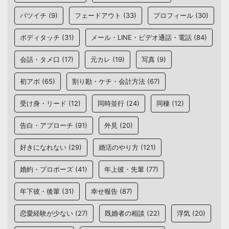
バツイチ
(9)
フェードアウト
(33)
プロフィール
(30)
ボディタッチ
(31)
メール・LINE・ビデオ通話・電話
(84)
会話・タメ口
(17)
元カレ
(19)
写真
(9)
初アポ
(65)
割り勘・ケチ・会計方法
(67)
受け身・リード
(12)
同時並行
(24)
同棲
(12)
告白・アプローチ
(91)
外見
(20)
好きになれない
(29)
婚活のやり方
(121)
婚約・プロポーズ
(41)
年上彼・先輩
(77)
年下彼・後輩
(31)
幸せ報告
(87)
恋愛経験が少ない
(27)
既婚者の相談
(22)
浮気
(20)