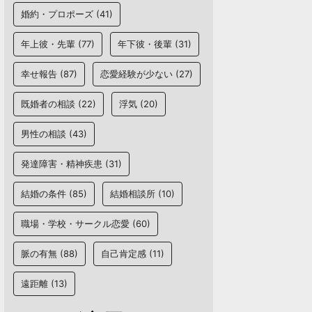
婚約・プロポーズ
(41)
年上彼・先輩
(77)
年下彼・後輩
(31)
幸せ報告
(87)
恋愛経験が少ない
(27)
既婚者の相談
(22)
浮気
(20)
男性の相談
(43)
発達障害・精神疾患
(31)
結婚の条件
(85)
結婚相談所
(10)
職場・学校・サークル恋愛
(60)
脈の有無
(88)
自己肯定感
(11)
遠距離
(13)