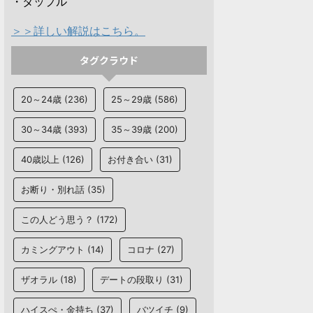
・タップル
＞＞詳しい解説はこちら。
タグクラウド
20～24歳
(236)
25～29歳
(586)
30～34歳
(393)
35～39歳
(200)
40歳以上
(126)
お付き合い
(31)
お断り・別れ話
(35)
この人どう思う？
(172)
カミングアウト
(14)
コロナ
(27)
ザオラル
(18)
デートの段取り
(31)
ハイスぺ・金持ち
(37)
バツイチ
(9)