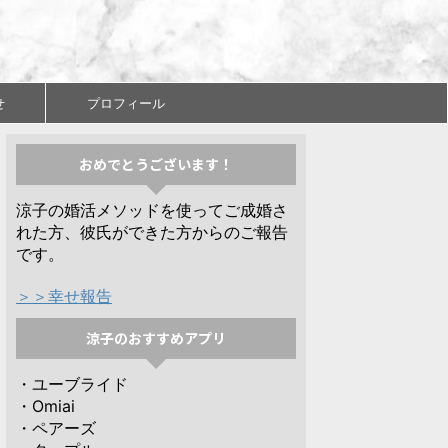
せ
プロフィール
おめでとうございます！
涼子の婚活メソッドを使ってご成婚さ
れた方、彼氏ができた方からのご報告
です。
＞＞幸せ報告
涼子のおすすめアプリ
・ユーブライド
・Omiai
・ペアーズ