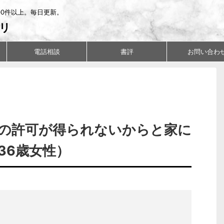
00件以上。毎日更新。
リ
電話相談
書評
お問い合わ
の許可が得られないからと家に
36歳女性）