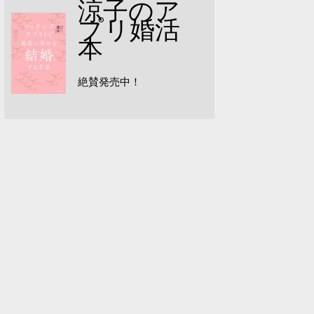
涼子のア
プリ婚活
本
絶賛発売中！