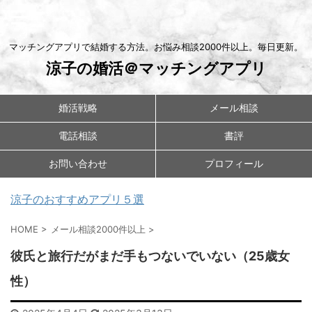
マッチングアプリで結婚する方法。お悩み相談2000件以上。毎日更新。
涼子の婚活＠マッチングアプリ
婚活戦略
メール相談
電話相談
書評
お問い合わせ
プロフィール
涼子のおすすめアプリ５選
HOME
>
メール相談2000件以上
>
彼氏と旅行だがまだ手もつないでいない（25歳女
性）