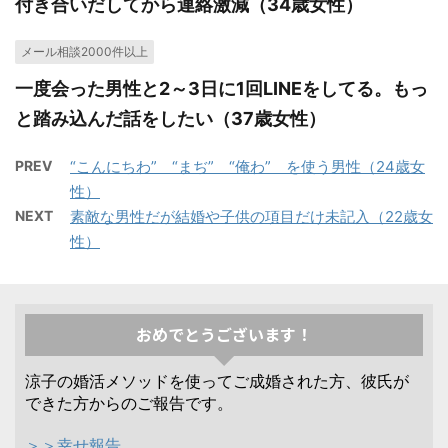
付き合いだしてから連絡激減（34歳女性）
メール相談2000件以上
一度会った男性と2～3日に1回LINEをしてる。もっ
と踏み込んだ話をしたい（37歳女性）
PREV
“こんにちわ” “まぢ” “俺わ” を使う男性（24歳女
性）
NEXT
素敵な男性だが結婚や子供の項目だけ未記入（22歳女
性）
おめでとうございます！
涼子の婚活メソッドを使ってご成婚された方、彼氏が
できた方からのご報告です。
＞＞幸せ報告