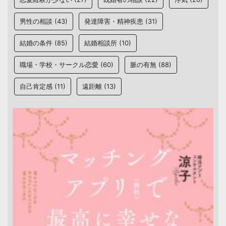
男性の相談
(43)
発達障害・精神疾患
(31)
結婚の条件
(85)
結婚相談所
(10)
職場・学校・サークル恋愛
(60)
脈の有無
(88)
自己肯定感
(11)
遠距離
(13)