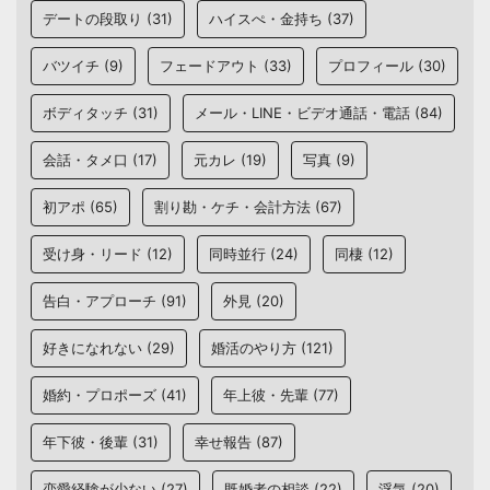
デートの段取り
(31)
ハイスぺ・金持ち
(37)
バツイチ
(9)
フェードアウト
(33)
プロフィール
(30)
ボディタッチ
(31)
メール・LINE・ビデオ通話・電話
(84)
会話・タメ口
(17)
元カレ
(19)
写真
(9)
初アポ
(65)
割り勘・ケチ・会計方法
(67)
受け身・リード
(12)
同時並行
(24)
同棲
(12)
告白・アプローチ
(91)
外見
(20)
好きになれない
(29)
婚活のやり方
(121)
婚約・プロポーズ
(41)
年上彼・先輩
(77)
年下彼・後輩
(31)
幸せ報告
(87)
恋愛経験が少ない
(27)
既婚者の相談
(22)
浮気
(20)