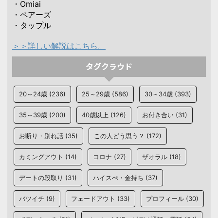
・Omiai
・ペアーズ
・タップル
＞＞詳しい解説はこちら。
タグクラウド
20～24歳
(236)
25～29歳
(586)
30～34歳
(393)
35～39歳
(200)
40歳以上
(126)
お付き合い
(31)
お断り・別れ話
(35)
この人どう思う？
(172)
カミングアウト
(14)
コロナ
(27)
ザオラル
(18)
デートの段取り
(31)
ハイスぺ・金持ち
(37)
バツイチ
(9)
フェードアウト
(33)
プロフィール
(30)