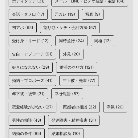
ボディタッチ
(31)
メール・LINE・ビデオ通話・電話
(84)
会話・タメ口
(17)
元カレ
(19)
写真
(9)
初アポ
(65)
割り勘・ケチ・会計方法
(67)
受け身・リード
(12)
同時並行
(24)
同棲
(12)
告白・アプローチ
(91)
外見
(20)
好きになれない
(29)
婚活のやり方
(121)
婚約・プロポーズ
(41)
年上彼・先輩
(77)
年下彼・後輩
(31)
幸せ報告
(87)
恋愛経験が少ない
(27)
既婚者の相談
(22)
浮気
(20)
男性の相談
(43)
発達障害・精神疾患
(31)
結婚の条件
(85)
結婚相談所
(10)