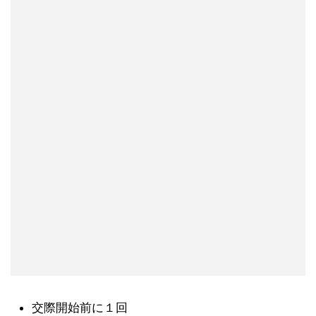
交際開始前に１回