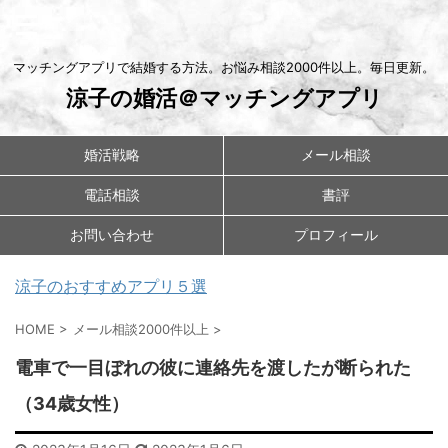
マッチングアプリで結婚する方法。お悩み相談2000件以上。毎日更新。
涼子の婚活＠マッチングアプリ
婚活戦略
メール相談
電話相談
書評
お問い合わせ
プロフィール
涼子のおすすめアプリ５選
HOME
>
メール相談2000件以上
>
電車で一目ぼれの彼に連絡先を渡したが断られた
（34歳女性）