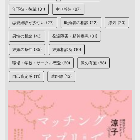
年下彼・後輩
(31)
幸せ報告
(87)
恋愛経験が少ない
(27)
既婚者の相談
(22)
浮気
(20)
男性の相談
(43)
発達障害・精神疾患
(31)
結婚の条件
(85)
結婚相談所
(10)
職場・学校・サークル恋愛
(60)
脈の有無
(88)
自己肯定感
(11)
遠距離
(13)