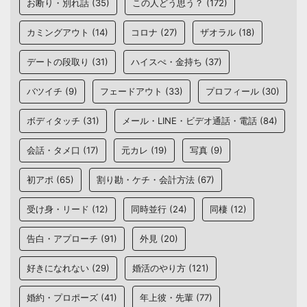
お断り・別れ話
(35)
この人どう思う？
(172)
カミングアウト
(14)
コロナ
(27)
ザオラル
(18)
デートの段取り
(31)
ハイスぺ・金持ち
(37)
バツイチ
(9)
フェードアウト
(33)
プロフィール
(30)
ボディタッチ
(31)
メール・LINE・ビデオ通話・電話
(84)
会話・タメ口
(17)
元カレ
(19)
写真
(9)
初アポ
(65)
割り勘・ケチ・会計方法
(67)
受け身・リード
(12)
同時並行
(24)
同棲
(12)
告白・アプローチ
(91)
外見
(20)
好きになれない
(29)
婚活のやり方
(121)
婚約・プロポーズ
(41)
年上彼・先輩
(77)