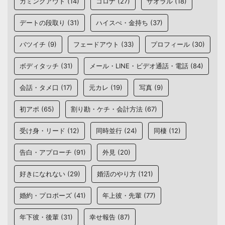
カミングアウト
(14)
コロナ
(27)
ザオラル
(18)
デートの段取り
(31)
ハイスぺ・金持ち
(37)
バツイチ
(9)
フェードアウト
(33)
プロフィール
(30)
ボディタッチ
(31)
メール・LINE・ビデオ通話・電話
(84)
会話・タメ口
(17)
元カレ
(19)
写真
(9)
初アポ
(65)
割り勘・ケチ・会計方法
(67)
受け身・リード
(12)
同時並行
(24)
同棲
(12)
告白・アプローチ
(91)
外見
(20)
好きになれない
(29)
婚活のやり方
(121)
婚約・プロポーズ
(41)
年上彼・先輩
(77)
年下彼・後輩
(31)
幸せ報告
(87)