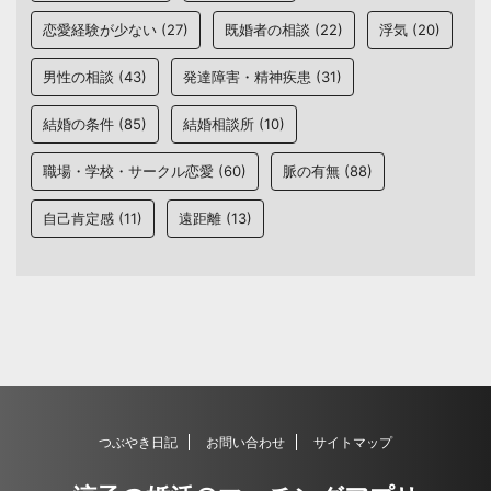
恋愛経験が少ない
(27)
既婚者の相談
(22)
浮気
(20)
男性の相談
(43)
発達障害・精神疾患
(31)
結婚の条件
(85)
結婚相談所
(10)
職場・学校・サークル恋愛
(60)
脈の有無
(88)
自己肯定感
(11)
遠距離
(13)
つぶやき日記
お問い合わせ
サイトマップ