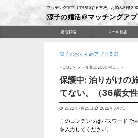
マッチングアプリで結婚する方法。お悩み相談20
涼子の婚活＠マッチングアプ
婚活戦略
メール相談
涼子のおすすめアプリ５選
HOME
>
メール相談2000件以上
>
保護中: 泊りがけ
てない。（36歳女
2022年7月25日
2022年8月7日
このコンテンツはパスワードで保
を入力してください。