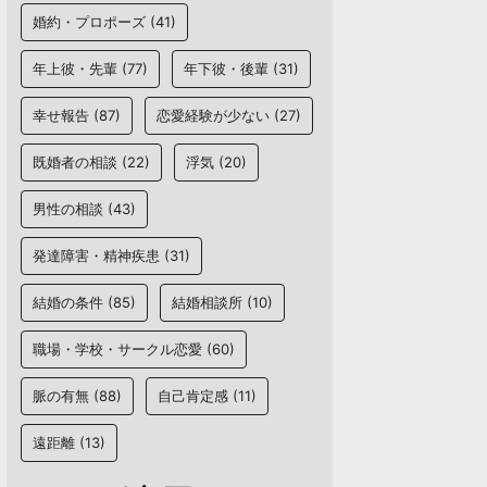
婚約・プロポーズ
(41)
年上彼・先輩
(77)
年下彼・後輩
(31)
幸せ報告
(87)
恋愛経験が少ない
(27)
既婚者の相談
(22)
浮気
(20)
男性の相談
(43)
発達障害・精神疾患
(31)
結婚の条件
(85)
結婚相談所
(10)
職場・学校・サークル恋愛
(60)
脈の有無
(88)
自己肯定感
(11)
遠距離
(13)