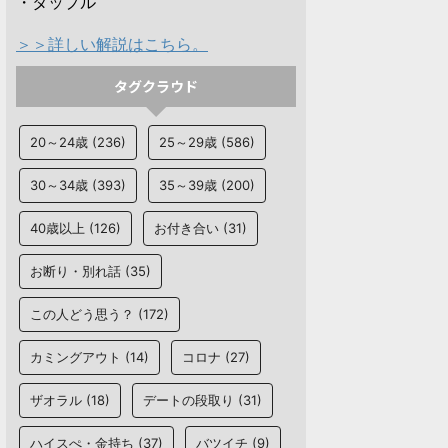
・タップル
＞＞詳しい解説はこちら。
タグクラウド
20～24歳
(236)
25～29歳
(586)
30～34歳
(393)
35～39歳
(200)
40歳以上
(126)
お付き合い
(31)
お断り・別れ話
(35)
この人どう思う？
(172)
カミングアウト
(14)
コロナ
(27)
ザオラル
(18)
デートの段取り
(31)
ハイスぺ・金持ち
(37)
バツイチ
(9)