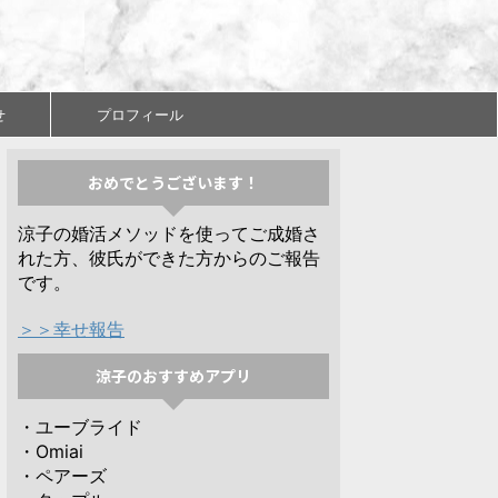
せ
プロフィール
おめでとうございます！
涼子の婚活メソッドを使ってご成婚さ
れた方、彼氏ができた方からのご報告
です。
＞＞幸せ報告
涼子のおすすめアプリ
・ユーブライド
・Omiai
・ペアーズ