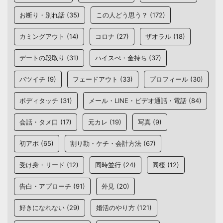
お断り・別れ話
(35)
この人どう思う？
(172)
カミングアウト
(14)
コロナ
(27)
ザオラル
(18)
デートの段取り
(31)
ハイスぺ・金持ち
(37)
バツイチ
(9)
フェードアウト
(33)
プロフィール
(30)
ボディタッチ
(31)
メール・LINE・ビデオ通話・電話
(84)
会話・タメ口
(17)
元カレ
(19)
写真
(9)
初アポ
(65)
割り勘・ケチ・会計方法
(67)
受け身・リード
(12)
同時並行
(24)
同棲
(12)
告白・アプローチ
(91)
外見
(20)
好きになれない
(29)
婚活のやり方
(121)