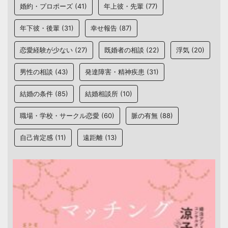
婚約・プロポーズ
(41)
年上彼・先輩
(77)
年下彼・後輩
(31)
幸せ報告
(87)
恋愛経験が少ない
(27)
既婚者の相談
(22)
浮気
(20)
男性の相談
(43)
発達障害・精神疾患
(31)
結婚の条件
(85)
結婚相談所
(10)
職場・学校・サークル恋愛
(60)
脈の有無
(88)
自己肯定感
(11)
遠距離
(13)