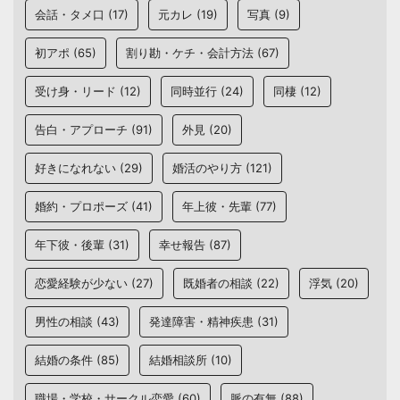
会話・タメ口
(17)
元カレ
(19)
写真
(9)
初アポ
(65)
割り勘・ケチ・会計方法
(67)
受け身・リード
(12)
同時並行
(24)
同棲
(12)
告白・アプローチ
(91)
外見
(20)
好きになれない
(29)
婚活のやり方
(121)
婚約・プロポーズ
(41)
年上彼・先輩
(77)
年下彼・後輩
(31)
幸せ報告
(87)
恋愛経験が少ない
(27)
既婚者の相談
(22)
浮気
(20)
男性の相談
(43)
発達障害・精神疾患
(31)
結婚の条件
(85)
結婚相談所
(10)
職場・学校・サークル恋愛
(60)
脈の有無
(88)