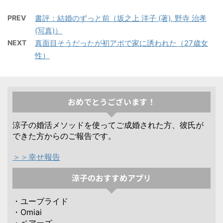
PREV
書評：結婚のずっと前（坂之上 洋子 (著), 野寺 治孝
(写真)）
NEXT
真面目そうだったが初アポで家に誘われた（27歳女
性）
おめでとうございます！
涼子の婚活メソッドを使ってご成婚された方、彼氏が
できた方からのご報告です。
＞＞幸せ報告
涼子のおすすめアプリ
・ユーブライド
・Omiai