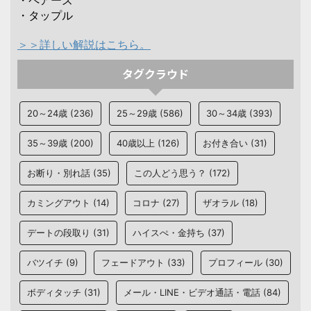
・ペアーズ
・タップル
＞＞詳しい解説はこちら。
タグクラウド
20～24歳
(236)
25～29歳
(586)
30～34歳
(393)
35～39歳
(200)
40歳以上
(126)
お付き合い
(31)
お断り・別れ話
(35)
この人どう思う？
(172)
カミングアウト
(14)
コロナ
(27)
ザオラル
(18)
デートの段取り
(31)
ハイスぺ・金持ち
(37)
バツイチ
(9)
フェードアウト
(33)
プロフィール
(30)
ボディタッチ
(31)
メール・LINE・ビデオ通話・電話
(84)