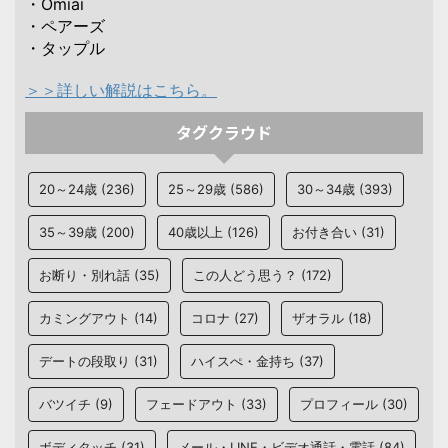
・Omiai
・ペアーズ
・タップル
＞＞詳しい解説はこちら。
タグクラウド
20～24歳
(236)
25～29歳
(586)
30～34歳
(393)
35～39歳
(200)
40歳以上
(126)
お付き合い
(31)
お断り・別れ話
(35)
この人どう思う？
(172)
カミングアウト
(14)
コロナ
(27)
ザオラル
(18)
デートの段取り
(31)
ハイスぺ・金持ち
(37)
バツイチ
(9)
フェードアウト
(33)
プロフィール
(30)
ボディタッチ
(31)
メール・LINE・ビデオ通話・電話
(84)