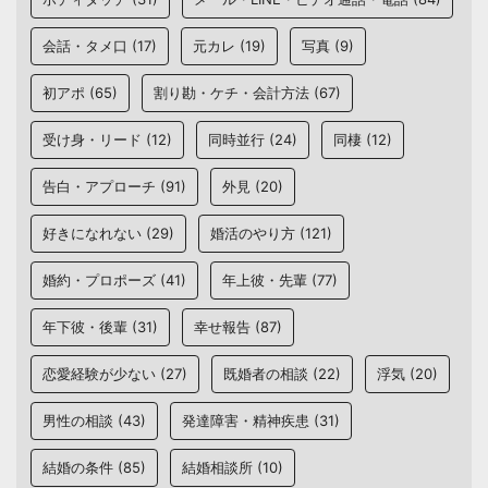
会話・タメ口
(17)
元カレ
(19)
写真
(9)
初アポ
(65)
割り勘・ケチ・会計方法
(67)
受け身・リード
(12)
同時並行
(24)
同棲
(12)
告白・アプローチ
(91)
外見
(20)
好きになれない
(29)
婚活のやり方
(121)
婚約・プロポーズ
(41)
年上彼・先輩
(77)
年下彼・後輩
(31)
幸せ報告
(87)
恋愛経験が少ない
(27)
既婚者の相談
(22)
浮気
(20)
男性の相談
(43)
発達障害・精神疾患
(31)
結婚の条件
(85)
結婚相談所
(10)