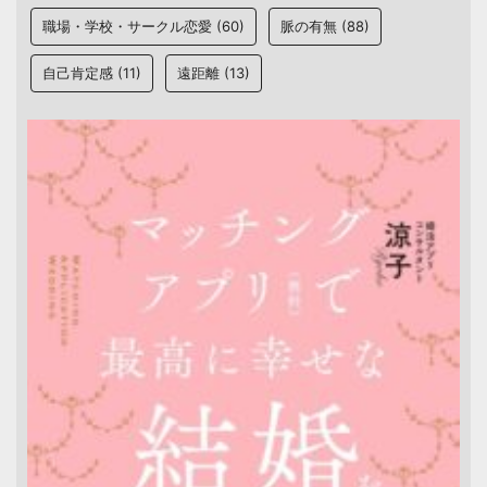
職場・学校・サークル恋愛
(60)
脈の有無
(88)
自己肯定感
(11)
遠距離
(13)